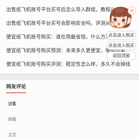
测试账号的真实性
出售纸飞机账号平台买号后怎么导入群组，教程从几步开始？
出售纸飞机账号平台买号会影响安全吗，评测从哪些维度？
点击进入购买
便宜纸飞机账号购买：谁在用最省钱，什么方法更安全
点击进入购买
便宜纸飞机账号购买预测：未来多久更便宜，哪些因素影响价格
返回顶部
便宜纸飞机账号购买评测：稳定性怎么样，多久不会掉线
网友评论
纸飞机账号购买, 在线购买tg账号, 电报聊天账号购买,wdd
16888.com
购买纸飞机账号后,我们可以通过登录账号、查看账号信息
等方式，测试账号的真实性，如果账号信息与实际不符，