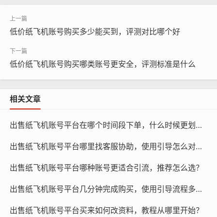
随着互联网的快速发展,纸飞机账号已经成为人们日常生活
中不可或缺的一部分，购买一个高质量的纸飞机账号，不
低价纸飞机账号购买多少能买到，评测对比哪个好
仅可以提高我们的工作效率，还能确保我们信息的保密性
和安全性，市场上琳琅满目的纸飞机账号购买推荐平台，
低价纸飞机账号购买哪类账号更安全，评测标准是什么
使得我们难以选择出最适合自己的平台，本文将为大家介
绍如何测试纸飞机账号购买推荐平台的质量，以及如何量
化与对比评测这些平台。
相关文章
测试纸飞机账号购买推荐平台质量的方法
出售纸飞机账号平台在哪个时间段下单，什么时候更划算？
查看平台的信誉度
出售纸飞机账号平台哪里找客服协助，使用引导怎么对接？
出售纸飞机账号平台哪种账号更适合引流，推荐怎么选？
一个信誉度高的平台,能够确保我们购买到的纸飞机账号质
量可靠，可以通过查看平台的用户评价、投诉记录、交易
出售纸飞机账号平台几分钟完成购买，使用引导流程多久结束？
量等信息，来评估平台的信誉度。
出售纸飞机账号平台买来如何改资料，教程从哪里开始？