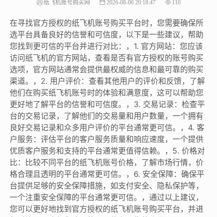
纸飞机账号购买网
2026-08-06 20:18:47
110
在寻找官方授权的纸飞机账号购买平台时，您需要确保所
选平台具备良好的信誉和可信度，以下是一些建议，帮助
您找到更可信的平台并进行对比：，1. 官方网站：您应该
访问纸飞机的官方网站，查看是否有官方授权的账号购买
选项，官方网站通常会提供最权威的信息和最可靠的购买
渠道。，2. 用户评价：查看其他用户的评价和反馈，了解
他们在购买纸飞机账号时的体验和满意度，这可以帮助您
更好地了解平台的信誉和可信度。，3. 交易记录：检查平
台的交易记录，了解他们的交易量和用户数量，一个拥有
良好交易记录和众多用户评价的平台通常更可信。，4. 客
户服务：评估平台的客户服务质量和响应速度，一个提供
优质客户服务和支持的平台通常更值得信赖。，5. 价格对
比：比较不同平台的纸飞机账号价格，了解市场行情，价
格合理且透明的平台通常更可信。，6. 安全保障：确保平
台提供足够的安全保障措施，如支付安全、隐私保护等，
一个注重安全保障的平台通常更可信。，通过以上建议，
您可以更好地找到官方授权的纸飞机账号购买平台，并进