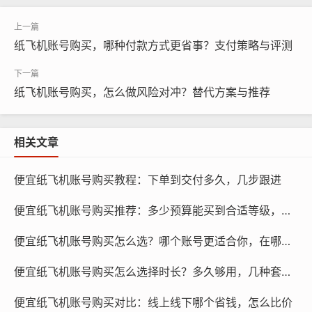
台。
官方授权平台
纸飞机账号购买，哪种付款方式更省事？支付策略与评测
纸飞机官方商城：这是纸飞机官方推出的账号购买平台，
具有最高级别的可信度，用户可以直接在官方商城购买账
纸飞机账号购买，怎么做风险对冲？替代方案与推荐
号，享受官方售后服务，官方商城还会定期推出优惠活
动，让用户以更优惠的价格购买账号。
相关文章
便宜纸飞机账号购买教程：下单到交付多久，几步跟进
便宜纸飞机账号购买推荐：多少预算能买到合适等级，怎么判断
便宜纸飞机账号购买怎么选？哪个账号更适合你，在哪下单
便宜纸飞机账号购买怎么选择时长？多久够用，几种套餐怎么比
便宜纸飞机账号购买对比：线上线下哪个省钱，怎么比价