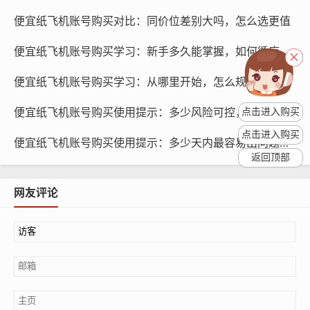
便宜纸飞机账号购买对比：同价位差别大吗，怎么选更值
便宜纸飞机账号购买学习：新手多久能掌握，如何循序渐进
纸飞机账号购买, 在线购买tg账号, 电报聊天账号购买,wdd
便宜纸飞机账号购买学习：从哪里开始，怎么规划账号用途
16888.com
便宜纸飞机账号购买使用提示：多少风险可控，怎么降低封禁概率
点击进入购买
纸飞机官方合作平台：除了官方商城外，纸飞机还与一些
点击进入购买
知名平台合作，如淘宝、京东等，这些合作平台同样具有
便宜纸飞机账号购买使用提示：多少天内最容易出问题，如何提前处理
官方授权，用户可以在这些平台上购买到可靠的纸飞机账
返回顶部
号。
网友评论
可信度高平台
大众账号商城：大众账号商城是一家专注于社交媒体账号
购买的综合性平台，拥有众多知名平台的账号资源，用户
可以在大众账号商城找到各种类型的纸飞机账号，包括个
人账号、企业账号等，该平台信誉良好，交易安全。