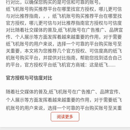
行对比，以确保您购买的是可信和可靠的账号。
纸飞机账号购买推荐平台在哪里找官方授权，哪儿更可信
与对比推荐指南，，，纸飞机账号购买推荐平台在哪里找
官方授权，哪儿更可信与对比推荐指南官方授权与可信度
对比随着社交媒体的普及,纸飞机账号在广告推广、品牌宣
传、个人展示等方面发挥着越来越重要的作用，对于需要
纸飞机账号的用户来说，选择一个可靠的平台购买账号至
关重要，本文将为您推荐几个官方授权、可信度高的纸飞
机账号购买平台，并提供对比指南，帮助您找到适合自己
的平台，官方授权平台纸飞机官方商城：这是纸飞……
官方授权与可信度对比
随着社交媒体的普及,纸飞机账号在广告推广、品牌宣传、
个人展示等方面发挥着越来越重要的作用，对于需要纸飞
机账号的用户来说，选择一个可靠的平台购买账号至关重
要，本文将为您推荐几个官方授权、可信度高的纸飞机账
阅读更多
号购买平台，并提供对比指南，帮助您找到适合自己的平