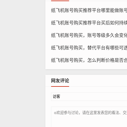
纸飞机账号购买推荐平台哪里能做账号对比，怎么查看
纸飞机账号购买推荐平台买后如何持续监测，多久检查
纸
纸飞机账号购买，账号等级多久会变化？
提高账号信誉
纸飞机账号购买，替代平台有哪些可
控制消息频率可以提高账号的信誉，
纸飞机账号购买，怎么判断价格是否合理
数量和关注度。
如何控制消息频率？
网友评论
使用定时发送工具
使用定时发送工具可以轻松控制消息
发送的频率适中,不会打扰用户。