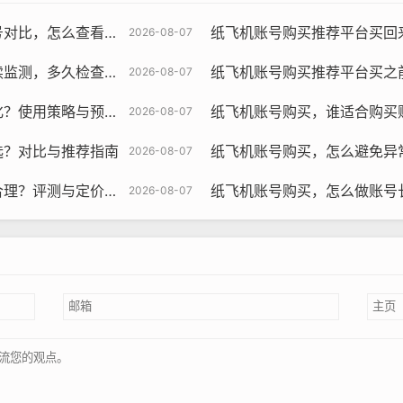
差异与为什么要对比策略
纸飞机账号购买推荐平台买回来先做什么，
2026-08-07
一次与哪些指标关键学习
纸飞机账号购买推荐平台买之前要做什
2026-08-07
飞机账号购买, 在线购买tg账号, 电报聊天账号购买,wdd16888.c
使用策略与预测研究
纸飞机账号购买，谁适合购买
2026-08-07
选？对比与推荐指南
纸飞机账号购买，怎么避免异
2026-08-07
如果账号发送的消息频率适中，用户会认为您是一个有责任心、有
？评测与定价预测
纸飞机账号购买，怎么做账号
2026-08-07
频率，您可以根据自己的需求，设置每天发送多少条消息，并选