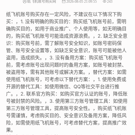
纸飞机账号购买网
2026-08-05 21:09:55
243
纸飞机账号购买存在一定风险，不建议在以下情况下购
买：，1. 没有明确的购买目的：购买纸飞机账号前，需明
确购买目的，如用于商业推广、个人使用等，如无明确目
的，购买纸飞机账号可能造成资源浪费。，2. 缺乏安全意
识：购买账号前，需了解账号安全知识，如账号密码保
管、账号安全设置等，如缺乏安全意识，账号可能被他人
盗用，造成损失。，3. 没有备用方案：购买纸飞机账号
前，需考虑账号出现问题时的备用方案，如账号被封禁、
被盗用等，需有其他账号或解决方案。，替代方案：如需
使用纸飞机账号，可考虑以下替代方案：，1. 使用免费或
开源的替代工具：如使用微信、QQ等社交平台进行推
广。，2. 联系官方购买：如购买官方认证的账号，降低账
号被封禁的风险。，3. 使用第三方账号管理工具：如使用
第三方账号管理工具，提高账号安全性。，购买纸飞机账
号需谨慎，考虑购买目的、安全意识及备用方案，降低风
险，如需使用纸飞机账号，可考虑替代方案，提高推广效
果。