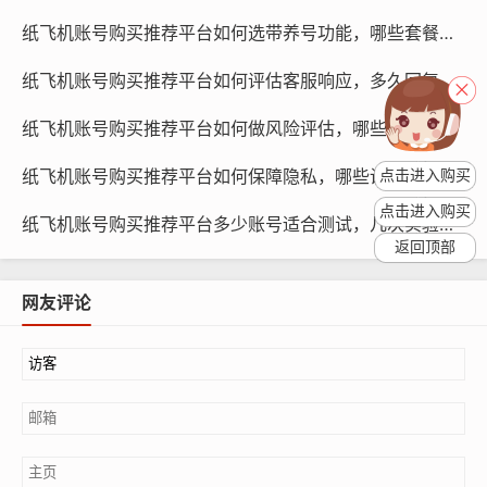
纸飞机账号购买推荐平台如何选带养号功能，哪些套餐含哪些服务与为何值得
纸飞机账号购买推荐平台如何评估客服响应，多久回复更合适与为何重要指南
纸飞机账号购买推荐平台如何做风险评估，哪些维度必须考虑与策略清单
纸飞机账号购买推荐平台如何保障隐私，哪些设置要做与使用引导与策略清单
点击进入购买
纸飞机账号购买, 在线购买tg账号, 电报聊天账号购买,wdd
点击进入购买
纸飞机账号购买推荐平台多少账号适合测试，几次实验更有效与方法清单
16888.com
返回顶部
社交风险
网友评论
购买纸飞机账号可能导致账号主人与原账号持有者之间的
社交关系破裂,如果账号主人出售账号，购买者可能需要承
担账号主人的不良行为，如网络欺凌、骚扰等。
财务风险