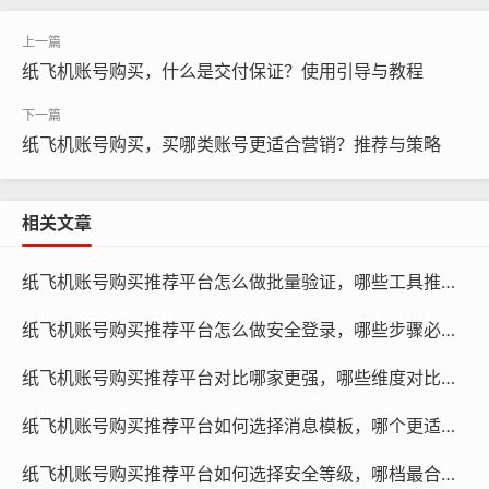
信息安全风险
纸飞机账号购买，什么是交付保证？使用引导与教程
纸飞机账号购买涉及个人信息交易,如果账号主人出售的信
息不真实或存在欺诈行为，购买者可能会遭受经济损失，
账号密码泄露也可能导致个人隐私泄露，甚至遭受网络攻
纸飞机账号购买，买哪类账号更适合营销？推荐与策略
击。
相关文章
纸飞机账号购买推荐平台怎么做批量验证，哪些工具推荐与方法步骤清单
纸飞机账号购买推荐平台怎么做安全登录，哪些步骤必做与使用引导教程
纸飞机账号购买推荐平台对比哪家更强，哪些维度对比与推荐结论指南评测
纸飞机账号购买推荐平台如何选择消息模板，哪个更适用与多久需要更换指南
纸飞机账号购买推荐平台如何选择安全等级，哪档最合适与为何重要评测