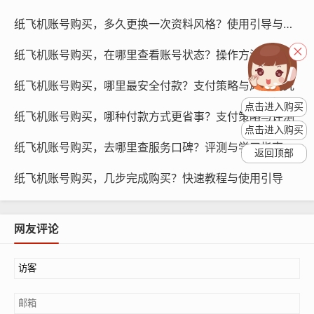
会查看社交媒体账号，与朋友互动，在这个时间段购买纸
纸飞机账号购买，多久更换一次资料风格？使用引导与指南
飞机账号，可以提高账号的曝光率和互动率。
纸飞机账号购买，在哪里查看账号状态？操作方法与引导
傍晚时段
纸飞机账号购买，哪里最安全付款？支付策略与风险研究
傍晚时段是用户下班后休闲的时间段,用户在这个时候可能
点击进入购买
会查看社交媒体账号，与朋友互动，在这个时间段购买纸
纸飞机账号购买，哪种付款方式更省事？支付策略与评测
飞机账号，可以提高账号的活跃度和互动率。
点击进入购买
纸飞机账号购买，去哪里查服务口碑？评测与学习指南
返回顶部
纸飞机账号购买，几步完成购买？快速教程与使用引导
网友评论