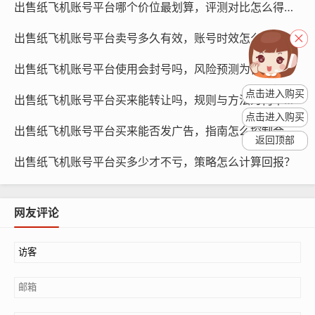
出售纸飞机账号平台哪个价位最划算，评测对比怎么得出？
容，确保账号内容健康、积极向上。
出售纸飞机账号平台卖号多久有效，账号时效怎么判断？
使用安全支付方式
出售纸飞机账号平台使用会封号吗，风险预测为何发生？
在支付过程中，应选择安全支付方式，如支付宝、微信支
点击进入购买
出售纸飞机账号平台买来能转让吗，规则与方法为何不同？
付等，这些支付方式有较高的安全保障，可以有效防止账
点击进入购买
号信息泄露，在支付时，要仔细核对支付金额和账号信息,
出售纸飞机账号平台买来能否发广告，指南怎么控制合规？
避免误操作。
返回顶部
出售纸飞机账号平台买多少才不亏，策略怎么计算回报？
账号安全隔离
网友评论