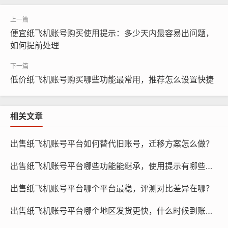
便宜纸飞机账号购买使用提示：多少天内最容易出问题，
如何提前处理
低价纸飞机账号购买哪些功能最常用，推荐怎么设置快捷
相关文章
出售纸飞机账号平台如何替代旧账号，迁移方案怎么做？
纸飞机账号购买, 在线购买tg账号, 电报聊天账号购买,wdd
出售纸飞机账号平台哪些功能能继承，使用提示有哪些坑？
16888.com
出售纸飞机账号平台哪个平台最稳，评测对比差异在哪？
在购买账号前，应仔细核实账号信息，包括账号等级、粉
丝数量、关注数量等，可以通过查看账号的历史记录、互
出售纸飞机账号平台哪个地区发货更快，什么时候到账更合理？
动情况等方式，判断账号的活跃度，关注账号的发布内