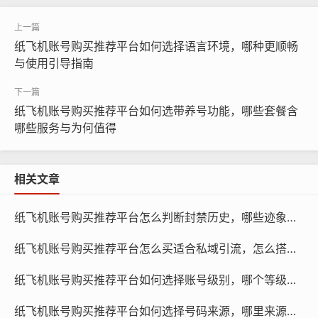
预算多少够用,取决于您的具体需求和使用频率。
纸飞机账号购买推荐平台如何选择语言环境，哪种更顺畅
与使用引导指南
纸飞机账号购买推荐平台如何选带养号功能，哪些套餐含
哪些服务与为何值得
相关文章
纸飞机账号购买推荐平台怎么判断封禁历史，哪些迹象要查与如何验证方法
纸飞机账号购买推荐平台怎么买适合私域引流，怎么搭配内容与策略指南学习
纸飞机账号购买, 在线购买tg账号, 电报聊天账号购买,wdd
16888.com
纸飞机账号购买推荐平台如何选择账号级别，哪个等级更适合任务与指南学习
基础账号：如果您只是想在纸飞机上分享生活点滴、互动
纸飞机账号购买推荐平台如何选择号码来源，哪里来源更可靠与对比评测