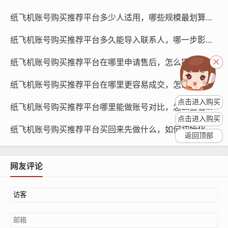
交流，那么购买一个基础账号就足够了,这类账号的价格在
纸飞机账号购买推荐平台多少人适用，哪些规模最划算与策略方法指南
几十元到几百元之间。
纸飞机账号购买推荐平台多久能导入联系人，哪一步影响速度与如何处理教程
高级账号：如果您需要更多的功能，如推广、数据分析
等，那么购买一个高级账号会更加合适,这类账号的价格在
纸飞机账号购买推荐平台在哪里申请售后，怎么提交问题与多久有结果指南
几百元到几千元不等。
纸飞机账号购买推荐平台在哪里更容易成交，怎么提高成功率与多久下单到账
定制账号：如果您有特殊需求，如特定的粉丝群体、特定
点击进入购买
纸飞机账号购买推荐平台哪里能做账号对比，怎么查看差异与为什么要对比策略
的内容风格等，那么可以考虑购买一个定制账号,这类账号
点击进入购买
的价格可能会更高。
纸飞机账号购买推荐平台买回来先做什么，如何初始化与什么时候操作更好指南
返回顶部
网友评论