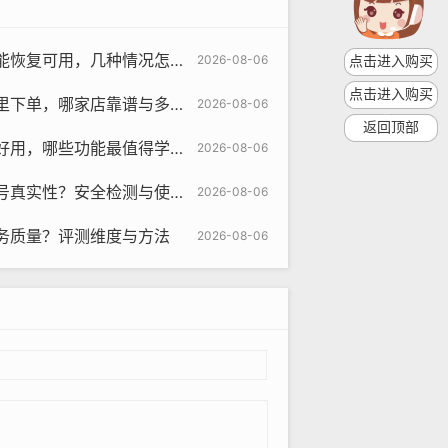
用，几种情况怎样处理与教程学习
2026-08-06
点击进入购买
点击进入购买
家店靠谱与多久发货教程使用提示
2026-08-06
返回顶部
功能最值得学习与多久能用起来指南
2026-08-06
实性？安全检测与使用引导
2026-08-06
om
务质量？评测维度与方法
2026-08-06
买。