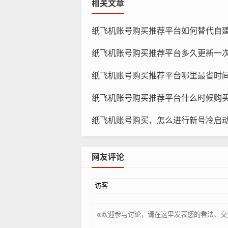
相关文章
纸飞机账号购买推荐平台如何替代自建账号，成本多
纸飞机账号购买推荐平台多久更新一次，更新频率多少与
纸飞机账号购买推荐平台哪里最省时间，怎么加速交
纸飞机账号购买推荐平台什么时候购买最合适，哪些
纸
纸飞机账号购买，怎么进行新号冷启
亚马逊：亚马逊是全球知名的电商平
网友评论
拼多多：拼多多是国内知名的电商平
苏宁易购：苏宁易购是国内知名的电
纸飞机账号换绑成功时间与失败原因