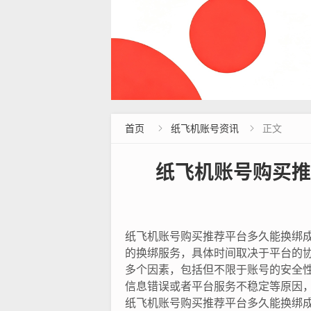
首页
纸飞机账号资讯
正文


纸飞机账号购买推
纸飞机账号购买推荐平台多久能换绑
的换绑服务，具体时间取决于平台的
多个因素，包括但不限于账号的安全
信息错误或者平台服务不稳定等原因
纸飞机账号购买推荐平台多久能换绑