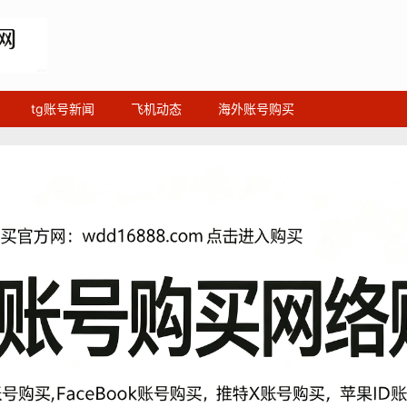
tg账号新闻
飞机动态
海外账号购买