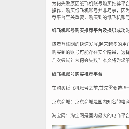
为何失败原因纸飞机账号购买推荐平
操作，购买纸飞机账号并非易事，因
荐平台至关重要，购买到的纸飞机账
纸飞机账号购买推荐平台及换绑成功
随着互联网的快速发展,越来越多的
购买到的账号可能存在安全隐患，选
几次尝试？为何会失败？本文将为您
纸飞机账号购买推荐平台
在购买纸飞机账号之前,首先需要选择
京东商城：京东商城是国内知名的电
淘宝网：淘宝网是国内最大的电商平