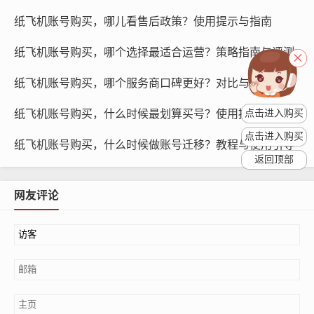
纸飞机账号购买，哪儿看售后政策？使用提示与指南
如果您的问题比较简单,或者您没有时间等待电话客服，可
以选择QQ或微信客服，这些客服通常可以24小时在线，
纸飞机账号购买，哪个选择最适合运营？策略指南与评测
为您提供快速解答。
纸飞机账号购买，哪个服务商口碑更好？对比与推荐策略
如果您不方便使用电话、QQ或微信，可以选择邮箱客服，
纸飞机账号购买，什么时候最划算买号？使用提示与策略指南
点击进入购买
虽然邮箱客服的回复速度较慢，但您可以随时发送邮件，
并在合适的时间收到回复。
点击进入购买
纸飞机账号购买，什么时候做账号迁移？教程与使用引导
返回顶部
联系客服的操作方法与引导步骤
网友评论
打开纸飞机账号购买页面,找到客服联系方式。