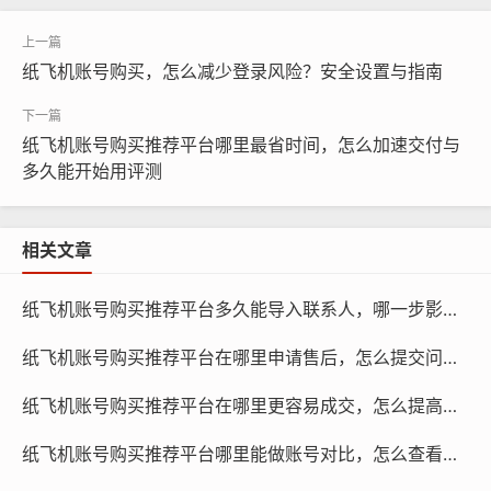
纸飞机账号购买，怎么减少登录风险？安全设置与指南
纸飞机账号购买, 在线购买tg账号, 电报聊天账号购买,wdd
16888.com
纸飞机账号购买推荐平台哪里最省时间，怎么加速交付与
多久能开始用评测
支付宝支付：支付宝作为国内领先的第三方支付平台，拥
有较高的安全性和可靠性，消费者可以在支付宝官方网站
或APP上进行纸飞机账号的购买，并使用支付宝账户进行
相关文章
支付。
纸飞机账号购买推荐平台多久能导入联系人，哪一步影响速度与如何处理教程
微信支付：微信支付是国内另一大第三方支付平台，同样
具有较高的安全性和可靠性，消费者可以在微信APP上进
纸飞机账号购买推荐平台在哪里申请售后，怎么提交问题与多久有结果指南
行纸飞机账号的购买，并使用微信支付进行支付。
纸飞机账号购买推荐平台在哪里更容易成交，怎么提高成功率与多久下单到账
网银支付：网银支付是指通过银行官方网站或APP进行支
纸飞机账号购买推荐平台哪里能做账号对比，怎么查看差异与为什么要对比策略
付，消费者需要开通网银业务，并确保所使用的银行卡为