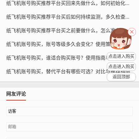
实名认证，在购买纸飞机账号时，消费者需要选择与银行
纸飞机账号购买推荐平台买回来先做什么，如何初始化与什么时候操作更好指南
卡绑定的网银进行支付。
纸飞机账号购买推荐平台买后如何持续监测，多久检查一次与哪些指标关键学习
纸飞机账号购买推荐平台买之前要做什么，怎么准备资料与为何必看清单
纸飞机账号购买，账号等级多久会变化？使用策略与预测研究
点击进入购买
纸飞机账号购买，谁适合购买账号？使用指南与学习路线
点击进入购买
纸飞机账号购买，替代平台有哪些可选？对比与推荐指南
返回顶部
网友评论
纸飞机账号购买, 在线购买tg账号, 电报聊天账号购买,wdd
16888.com
支付策略与风险研究
预防诈骗：在购买纸飞机账号时，消费者需要警惕诈骗行