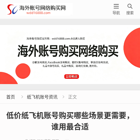


导航
搜索
首页
纸飞机账号资讯
正文


低价纸飞机账号购买哪些场景更需要，
谁用最合适