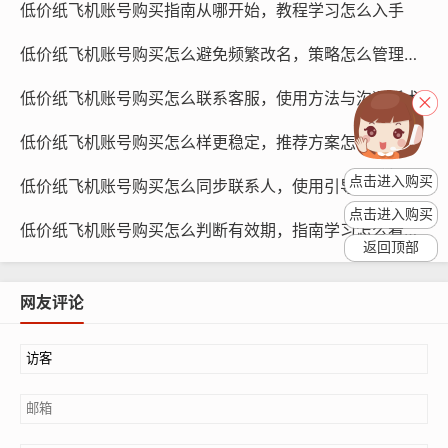
低价纸飞机账号购买指南从哪开始，教程学习怎么入手
低价纸飞机账号购买怎么避免频繁改名，策略怎么管理资料
低价纸飞机账号购买怎么联系客服，使用方法与沟通话术
低价纸飞机账号购买怎么样更稳定，推荐方案怎么配置设备
点击进入购买
低价纸飞机账号购买怎么同步联系人，使用引导怎么操作
纸飞机账号购买, 在线购买tg账号, 电报聊天账号购买,wdd
点击进入购买
低价纸飞机账号购买怎么判断有效期，指南学习怎么看时长
16888.com
返回顶部
社交互动：低价纸飞机账号可以增加社交互动，提高用户
网友评论
粘性,促进用户之间的交流。
哪些人群最适合使用低价纸飞机账号？
品牌运营人员：他们需要快速提高品牌在社交媒体上的影
响力,低价纸飞机账号可以帮助他们实现这一目标。