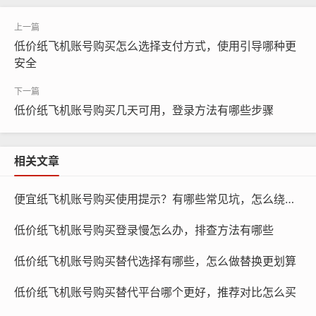
纸飞机账号购买, 在线购买tg账号, 电报聊天账号购买,wdd
低价纸飞机账号购买怎么选择支付方式，使用引导哪种更
16888.com
安全
品牌推广：低价纸飞机账号可以快速提高品牌在社交媒体
低价纸飞机账号购买几天可用，登录方法有哪些步骤
上的曝光度，帮助品牌迅速积累粉丝,提高知名度。
活动营销：在举办线上活动时，低价纸飞机账号可以吸引
相关文章
更多参与者，提高活动的参与度。 创作：对于内容创作者
来说，低价纸飞机账号可以提供更多的创作素材,丰富自己
便宜纸飞机账号购买使用提示？有哪些常见坑，怎么绕开更省钱
的作品。
低价纸飞机账号购买登录慢怎么办，排查方法有哪些
个人品牌建设：低价纸飞机账号可以帮助个人提升自己的
知名度,树立个人品牌形象。
低价纸飞机账号购买替代选择有哪些，怎么做替换更划算
低价纸飞机账号购买替代平台哪个更好，推荐对比怎么买