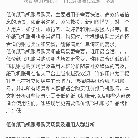
纸飞机账号购买网
2026-08-08 12:32:30
26
低价纸飞机账号购买，主要适用于需要快速、高效传递信
息的场景，如商务沟通、紧急救援、新闻传播等，对于个
人用户，如学生、旅行者、爱好者和紧急救援人员等，低
价纸飞机账号也非常适用，购买时，需根据实际需求选择
合适的账号类型和套餐，确保满足信息传递的需求。
低价纸飞机账号购买哪些场景更需要，谁用最合适，，，
低价纸飞机账号购买哪些场景更需要，谁用最合适低价纸
飞机账号购买场景及适用人群分析随着社交媒体的普及，
纸飞机账号在各大平台上越来越受欢迎，许多用户为了提
升自己在社交网络中的影响力，选择购买低价纸飞机账
号，并非所有场景和人群都适合购买低价纸飞机账号，本
文将分析哪些场景更需要低价纸飞机账号,以及哪些人群最
适合使用它们，哪些场景更需要低价纸飞机账号？品牌推
广：低……
低价纸飞机账号购买场景及适用人群分析