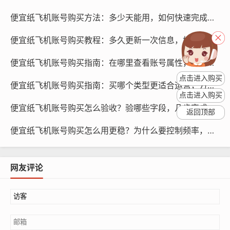
便宜纸飞机账号购买方法：多少天能用，如何快速完成设置
纸飞机账号购买, 在线购买tg账号, 电报聊天账号购买,wdd
便宜纸飞机账号购买教程：多久更新一次信息，如何同步设备
16888.com
便宜纸飞机账号购买指南：在哪里查看账号属性，怎么识别真伪
亚马逊：亚马逊作为全球知名的电商平台，其纸飞机账号
点击进入购买
便宜纸飞机账号购买指南：买哪个类型更适合运营，方法是什么
的购买渠道较为稳定,信誉度较高。
点击进入购买
便宜纸飞机账号购买怎么验收？验哪些字段，几步完成
返回顶部
下单教程
便宜纸飞机账号购买怎么用更稳？为什么要控制频率，方法有哪些
在购买纸飞机账号时,以下是一份简单的下单教程：
选择购买平台：在上述推荐的平台上选择一家您认为比较
网友评论
靠谱的平台。
登录账号：在平台上登录您的账号，如果没有账号,需要先
注册。