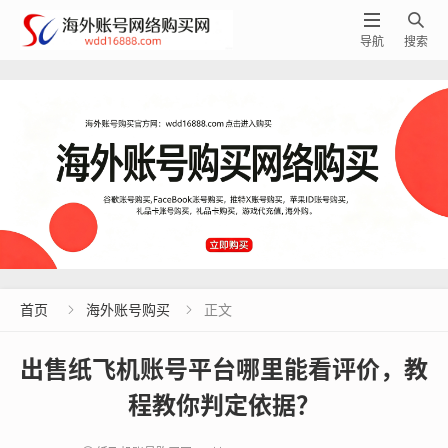


导航
搜索
首页
海外账号购买
正文


出售纸飞机账号平台哪里能看评价，教
程教你判定依据？