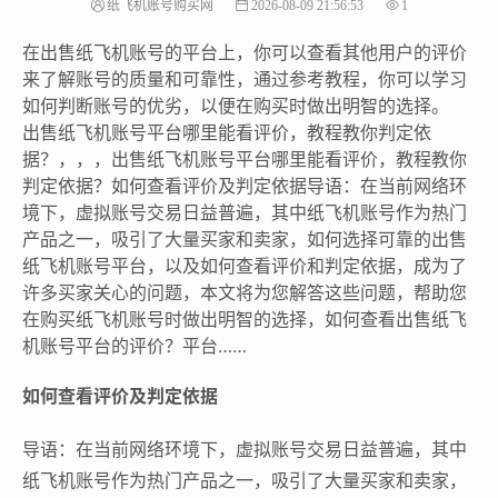
纸飞机账号购买网
2026-08-09 21:56:53
1
在出售纸飞机账号的平台上，你可以查看其他用户的评价
来了解账号的质量和可靠性，通过参考教程，你可以学习
如何判断账号的优劣，以便在购买时做出明智的选择。
出售纸飞机账号平台哪里能看评价，教程教你判定依
据？，，，出售纸飞机账号平台哪里能看评价，教程教你
判定依据？如何查看评价及判定依据导语：在当前网络环
境下，虚拟账号交易日益普遍，其中纸飞机账号作为热门
产品之一，吸引了大量买家和卖家，如何选择可靠的出售
纸飞机账号平台，以及如何查看评价和判定依据，成为了
许多买家关心的问题，本文将为您解答这些问题，帮助您
在购买纸飞机账号时做出明智的选择，如何查看出售纸飞
机账号平台的评价？平台……
如何查看评价及判定依据
导语：在当前网络环境下，虚拟账号交易日益普遍，其中
纸飞机账号作为热门产品之一，吸引了大量买家和卖家，