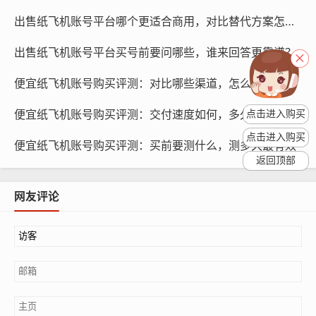
出售纸飞机账号平台哪个更适合商用，对比替代方案怎么选？
出售纸飞机账号平台买号前要问哪些，谁来回答更靠谱？
便宜纸飞机账号购买评测：对比哪些渠道，怎么判断可靠性
便宜纸飞机账号购买评测：交付速度如何，多久才算稳定
点击进入购买
纸飞机账号购买, 在线购买tg账号, 电报聊天账号购买,wdd
点击进入购买
便宜纸飞机账号购买评测：买前要测什么，测多久最有效
16888.com
返回顶部
判定依据有哪些？
网友评论
卖家信誉：选择信誉良好的卖家是关键，可以通过查看卖
家的评价、交易记录、联系方式等来判断卖家的信誉。
产品质量：纸飞机账号的质量直接关系到买家的使用体
验，买家可以通过查看卖家提供的账号信息、使用教程
等，了解账号的质量。