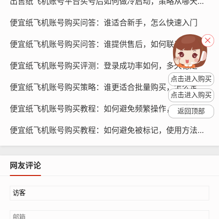
出售纸飞机账号平台买号后如何做冷启动，策略从哪天开始？
比较多个平台：在购买纸飞机账号之前，可以比较多个平
便宜纸飞机账号购买问答：谁适合新手，怎么快速入门
台的报价、服务质量和隐私政策,选择一个既性价比高又注
重隐私保护的平台。
便宜纸飞机账号购买问答：谁提供售后，如何联系保障
使用过程中保护个人隐私
便宜纸飞机账号购买评测：登录成功率如何，多久稳定
点击进入购买
便宜纸飞机账号购买策略：谁更适合批量购买，怎么定价谈判
设置强密码：在注册和登录纸飞机账号购买推荐平台时，
点击进入购买
设置一个强密码，并定期更换,避免使用简单密码或与个人
便宜纸飞机账号购买教程：如何避免频繁操作，最佳方法是什么
返回顶部
信息相关的密码。
便宜纸飞机账号购买教程：如何避免被标记，使用方法有哪些
限制权限：在授权第三方应用访问纸飞机账号时，尽量限
制其权限,避免泄露过多个人信息。
网友评论