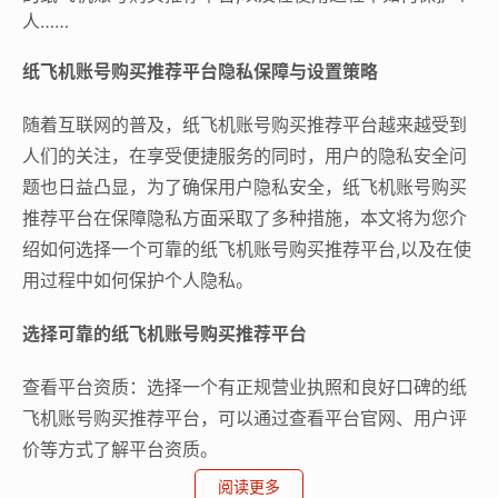
人……
纸飞机账号购买推荐平台隐私保障与设置策略
随着互联网的普及，纸飞机账号购买推荐平台越来越受到
人们的关注，在享受便捷服务的同时，用户的隐私安全问
题也日益凸显，为了确保用户隐私安全，纸飞机账号购买
推荐平台在保障隐私方面采取了多种措施，本文将为您介
绍如何选择一个可靠的纸飞机账号购买推荐平台,以及在使
用过程中如何保护个人隐私。
选择可靠的纸飞机账号购买推荐平台
查看平台资质：选择一个有正规营业执照和良好口碑的纸
飞机账号购买推荐平台，可以通过查看平台官网、用户评
价等方式了解平台资质。
阅读更多