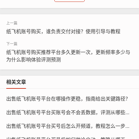
了解隐私政策：在注册前，仔细阅读平台的隐私政策，确
保了解平台如何保护用户隐私,以及用户个人信息的使用范
围。
纸飞机账号购买，谁负责交付对接？使用引导与教程
纸飞机账号购买推荐平台多久更新一次，更新频率多少与
为什么影响体验评测预测
相关文章
出售纸飞机账号平台在哪操作更稳，指南给出关键路径？
出售纸飞机账号平台买账号会不会丢数据，评测从哪些维度？
纸飞机账号购买, 在线购买tg账号, 电报聊天账号购买,wdd
出售纸飞机账号平台买号后怎么开频道，教程怎么一步步来？
16888.com