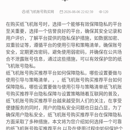
纸飞机账号购买网
2026-08-06 22:02:59
120
在购买纸飞机账号时，选择一个能够有效保障隐私的平台
至关重要，选择一个信誉良好的平台，确保其安全记录和
用户评价，了解平台提供的隐私保护措施，如数据加密、
双重验证等，遵循平台的使用引导和策略清单，确保账号
安全，定期更改密码，避免使用弱密码，并确保在公共场
合不泄露账号信息，通过这些措施，可以有效保护您的纸
飞机账号隐私。
纸飞机账号购买推荐平台如何保障隐私，哪些设置要做与
使用引导与策略清单，，，纸飞机账号购买推荐平台如何
保障隐私，哪些设置要做与使用引导与策略清单纸飞机账
号购买推荐平台隐私保障与设置策略随着互联网的普及，
纸飞机账号购买推荐平台越来越受到人们的关注，在享受
便捷服务的同时，用户的隐私安全问题也日益凸显，为了
确保用户隐私安全，纸飞机账号购买推荐平台在保障隐私
方面采取了多种措施，本文将为您介绍如何选择一个可靠
的纸飞机账号购买推荐平台,以及在使用过程中如何保护个