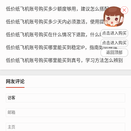
您可能需要恢复与特定联系人或群组的聊天记录。
低价纸飞机账号购买多少额度够用，建议怎么搭配
恢复的聊天记录数量：您需要恢复多少条聊天记录？您可
低价纸飞机账号购买多少天内必须激活，使用提示别错过
能需要恢复数百条聊天记录,或者需要恢复数千条聊天记
点击进入购买
低价纸飞机账号购买在什么情况下退款，什么时候能申请
录。
点击进入购买
低价纸飞机账号购买哪里能买到稳定IP，指南如何搭建环境
推荐指南
返回顶部
低价纸飞机账号购买哪里能买到真号，学习方法怎么辨别
根据以上需求,以下是选择纸飞机账号的推荐指南：
选择具有广泛支持的账号：选择具有广泛支持的纸飞机账
网友评论
号,可以确保您能够恢复更多类型的聊天记录和来源的聊天
记录。