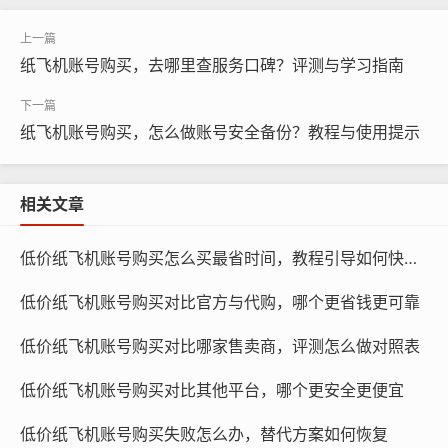
您可能需要恢复文本消息、图片、视频、语音消息等。
纸飞机账号购买，去哪里查服务口碑？评测与学习指南
纸飞机账号购买，怎么做账号安全备份？教程与使用提示
相关文章
低价纸飞机账号购买怎么买最省时间，教程引导如何快速完成
低价纸飞机账号购买对比官方与代购，哪个更省钱更可靠
低价纸飞机账号购买对比哪家售卖商，评测怎么做对照表
纸飞机账号购买, 在线购买tg账号, 电报聊天账号购买,wdd
低价纸飞机账号购买对比其他平台，哪个更安全更便宜
16888.com
低价纸飞机账号购买失败怎么办，替代方案如何恢复
恢复的聊天记录来源：您需要恢复哪些来源的聊天记录？