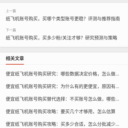
纸飞机账号购买，买哪个类型账号更稳？评测与推荐指南
纸飞机账号购买，买多少粉/关注才够？研究预测与策略
纸飞机账号购买, 在线购买tg账号, 电报聊天账号购买,wdd
16888.com
相关文章
防止信息泄露：确认历史记录可以帮助我们了解账号的访
便宜纸飞机账号购买研究：哪些数据决定价格，怎么做分析
问记录，及时发现信息泄露的风险，保护个人隐私。
便宜纸飞机账号购买研究：为什么有的更便宜，原因有哪些
评估账号安全：确认历史记录可以帮助我们了解账号的安
便宜纸飞机账号购买替代选择：不买账号怎么做，哪些替代方案
全状况，评估账号的安全等级，为后续的账号管理提供依
据。
便宜纸飞机账号购买攻略：要买几个才够用，怎么估算
确保账号安全：确认历史记录可以帮助我们了解账号的安
便宜纸飞机账号购买攻略：买多少合适，怎么分批减少损失