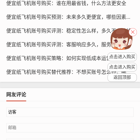
16888.com
便宜纸飞机账号购买：谁在用最省钱，什么方法更安全
便宜纸飞机账号购买预测：未来多久更便宜，哪些因素影响价格
了解账号类型：纸飞机账号分为普通账号和会员账号，普
通账号价格较低，但功能有限；会员账号价格较高，但功
便宜纸飞机账号购买评测：稳定性怎么样，多久不会掉线
能更全面，根据您的需求选择合适的账号类型。
便宜纸飞机账号购买评测：客服响应多久，服务质量对比
付款方式：在购买账号时，请选择安全的付款方式，如支
点击进入购买
便宜纸飞机账号购买策略：如何实现低成本运营，推荐哪些组合
付宝、微信支付等，避免使用银行卡直接转账，以免泄露
银行卡信息。
点击进入购买
便宜纸飞机账号购买替代推荐：不想买账号怎么办，哪些替代方法
返回顶部
确认账号信息：在购买账号后，请仔细核对账号信息，如
账号名称、密码等，如果发现信息有误，请及时与卖家联
网友评论
系。
如何保护账号隐私？