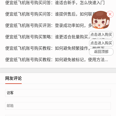
便宜纸飞机账号购买问答：谁适合新手，怎么快速入门
便宜纸飞机账号购买问答：谁提供售后，如何联系保障
纸飞机账号购买, 在线购买tg账号, 电报聊天账号购买,wdd
便宜纸飞机账号购买评测：登录成功率如何，多久稳定
16888.com
点击进入购买
便宜纸飞机账号购买策略：谁更适合批量购买，怎么定价谈判
价格：价格也是一个重要的考虑因素，在保证平台信誉和
点击进入购买
带养号功能的前提下，选择性价比高的套餐。
便宜纸飞机账号购买教程：如何避免频繁操作，最佳方法是什么
返回顶部
服务与保障：一个优秀的平台，除了提供带养号功能外，
便宜纸飞机账号购买教程：如何避免被标记，使用方法有哪些
还应提供完善的售后服务和保障措施，如账号安全、隐私
保护等。
网友评论
哪些套餐含哪些服务
基础套餐：基础套餐通常包含账号创建、基础优化、简单
推广等基本服务，适合新手和小型商家使用。