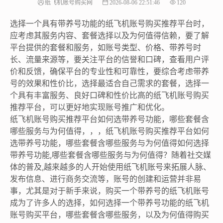
纸飞机账号购买网
2026-08-06 22:51:46
120
选择一个具有带养号功能的纸飞机账号购买推荐平台时，
应考虑其服务内容、套餐选择以及为何值得信赖，要了解
平台提供的套餐和服务，如账号类型、价格、带养号时
长、流量来源等，要关注平台的信誉和口碑，查看用户评
价和反馈，确保平台的专业性和可靠性，要综合考虑带养
号的效果和性价比，选择最适合自己需求的套餐，选择一
个具有丰富服务、良好口碑和性价比高的纸飞机账号购买
推荐平台，可以更好地实现账号推广和优化。
纸飞机账号购买推荐平台如何选带养号功能，哪些套餐含
哪些服务与为何值得，，，纸飞机账号购买推荐平台如何
选带养号功能，哪些套餐含哪些服务与为何值得如何选择
带养号功能,哪些套餐含哪些服务与为何值得？随着社交媒
体的普及,越来越多的人开始使用纸飞机账号来拓展人脉、
发布信息、进行商务交流等，账号的创建和运营并非易
事，尤其是对于新手来说，购买一个带养号的纸飞机账号
成为了许多人的选择，如何选择一个带养号功能的纸飞机
账号购买平台，哪些套餐含哪些服务，以及为何值得购买