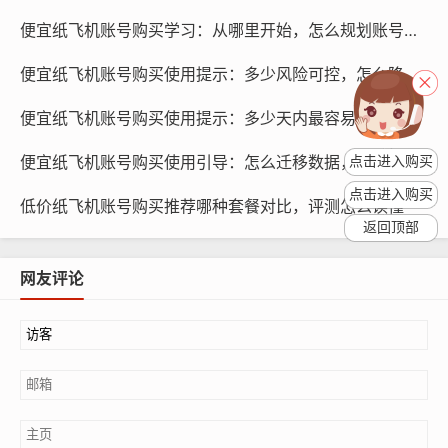
便宜纸飞机账号购买学习：从哪里开始，怎么规划账号用途
便宜纸飞机账号购买使用提示：多少风险可控，怎么降低封禁概率
纸飞机账号购买, 在线购买tg账号, 电报聊天账号购买,wdd
16888.com
便宜纸飞机账号购买使用提示：多少天内最容易出问题，如何提前处理
服务方面
便宜纸飞机账号购买使用引导：怎么迁移数据，在哪设置隐私
点击进入购买
点击进入购买
低价纸飞机账号购买推荐哪种套餐对比，评测怎么读懂
线下购买纸飞机账号时，您可以亲自到店进行选购，可以
返回顶部
更好地了解产品的质量和性能，而线上购买纸飞机账号
时，您需要通过商家提供的售后服务进行了解,线下购买纸
网友评论
飞机账号的服务体验可能会更好一些。
产品选择方面
线下购买纸飞机账号时，您可以亲自到店进行选购，可以
更全面地了解产品的种类和款式，而线上购买纸飞机账号
时，您需要通过商家提供的商品图片和描述进行了解,线下