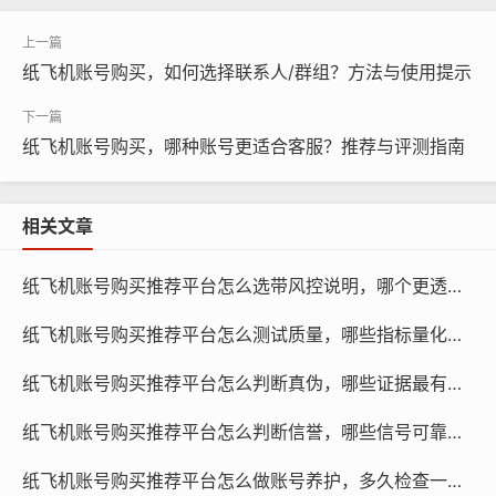
纸飞机账号购买，如何选择联系人/群组？方法与使用提示
纸飞机账号购买，哪种账号更适合客服？推荐与评测指南
相关文章
纸飞机账号购买推荐平台怎么选带风控说明，哪个更透明与对比评测指南
纸飞机账号购买推荐平台怎么测试质量，哪些指标量化与对比评测教程指南
纸飞机账号购买, 在线购买tg账号, 电报聊天账号购买,wdd
纸飞机账号购买推荐平台怎么判断真伪，哪些证据最有用与为何要看资质指南
16888.com
纸飞机账号购买推荐平台怎么判断信誉，哪些信号可靠与对比推荐指南
互动性：用户之间的互动是提升账号活跃度的重要途径，
购买纸飞机账号的用户需要注重与粉丝的互动，及时回复
纸飞机账号购买推荐平台怎么做账号养护，多久检查一次与为何需要维护学习