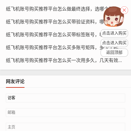
评论，参与话题讨论等。
纸飞机账号购买推荐平台怎么做最终选择，选哪个平台最省心与指南学习评测对比
推广策略：纸飞机账号的推广策略包括广告投放、合作推
纸飞机账号购买推荐平台怎么买带验证资料，哪些类型最常见与为何选择指南
广等，购买纸飞机账号的用户需要根据自身需求和目标，
制定合适的推广策略。
点击进入购买
纸飞机账号购买推荐平台怎么买带标签账号，哪些标签有用与怎么用引导教程
点击进入购买
纸飞机账号购买推荐平台怎么买多账号矩阵，多少个起步与策略方法指南
购买纸飞机账号后,多少天内能稳定运营呢？这主要取决于
返回顶部
以下几个因素： 质量：优质的内容创作需要一定的时间积
纸飞机账号购买推荐平台怎么买一次用多久，几天有效怎么规划与使用提示
累，购买纸飞机账号的用户需要提前规划内容创作，并投
入一定的时间和精力。
网友评论