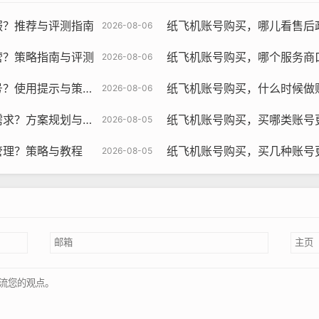
服？推荐与评测指南
纸飞机账号购买，哪儿看售后
2026-08-06
飞机账号购买, 在线购买tg账号, 电报聊天账号购买,wdd16888.c
营？策略指南与评测
纸飞机账号购买，哪个服务商
2026-08-06
第三方账号销售平台，如淘宝、闲鱼等，这些平台上有许多优质
使用提示与策略指南
纸飞机账号购买，什么时候做
2026-08-06
参差不齐，需要仔细甄别。
？方案规划与预测
纸飞机账号购买，买哪类账号
2026-08-05
公司提供纸飞机账号购买服务，这些公司拥有丰富的行业经验和
务通常需要支付一定的代理费用。
管理？策略与教程
纸飞机账号购买，买几种账号更
2026-08-05
企业还可以通过社交媒体广告投放来推广产品，这种方式的优点