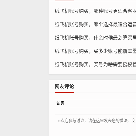
纸飞机账号购买，哪种账号更适合客
纸
纸飞机账号购买，哪个选择最适合运
第三方账号销售平台：市面上有许多
纸飞机账号购买，什么时候最划算买号？
需要注意的是，这些平台的账号质量
纸飞机账号购买，买多少账号能覆盖需求
媒体代理公司：一些专业的媒体代理
号，并制定有效的投放策略，这些服
纸飞机账号购买，买号为啥需要授权
社交媒体广告投放：除了购买账号，
网友评论
广告内容，但缺点是成本相对较高。