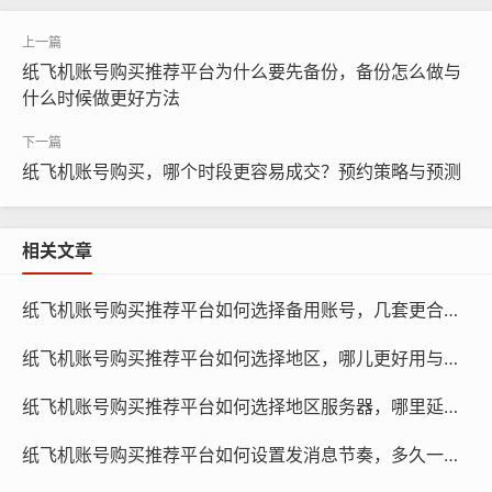
供的账号信息，包括账号类型、注册时间、绑定手机号等,
确保账号信息与您需求相符。
纸飞机账号购买推荐平台为什么要先备份，备份怎么做与
什么时候做更好方法
纸飞机账号购买，哪个时段更容易成交？预约策略与预测
相关文章
纸飞机账号购买推荐平台如何选择备用账号，几套更合适与怎么配置引导
纸飞机账号购买推荐平台如何选择地区，哪儿更好用与对比不同地区策略评测
纸飞机账号购买, 在线购买tg账号, 电报聊天账号购买,wdd
纸飞机账号购买推荐平台如何选择地区服务器，哪里延迟低与怎么测评测教程
16888.com
纸飞机账号购买推荐平台如何设置发消息节奏，多久一条合适与策略学习
付款方式：在付款时，请选择安全可靠的支付方式，如支