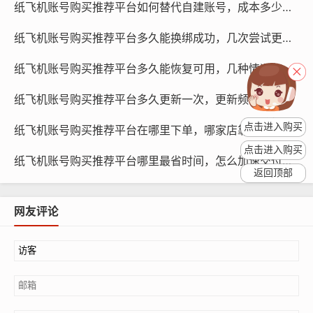
纸飞机账号购买推荐平台如何替代自建账号，成本多少与多久见效策略对比
付宝、微信支付等，避免使用不安全的支付方式,以免账号
信息泄露。
纸飞机账号购买推荐平台多久能换绑成功，几次尝试更稳与为何失败原因
纸飞机账号购买推荐平台多久能恢复可用，几种情况怎样处理与教程学习
验证账号真实性
纸飞机账号购买推荐平台多久更新一次，更新频率多少与为什么影响体验评测预测
登录纸飞机官网：打开纸飞机官网，使用购买的账号信息
登录，如果账号信息正确,将进入个人主页。
点击进入购买
纸飞机账号购买推荐平台在哪里下单，哪家店靠谱与多久发货教程使用提示
点击进入购买
查看账号信息：登录后，查看账号的基本信息，如昵称、
纸飞机账号购买推荐平台哪里最省时间，怎么加速交付与多久能开始用评测
返回顶部
头像、绑定手机号等,确保账号信息与购买时一致。
网友评论