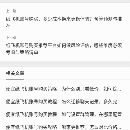
纸飞机账号购买，多少成本换来更稳体验？预算预测与推
荐
纸飞机账号购买, 在线购买tg账号, 电报聊天账号购买,wdd
纸飞机账号购买推荐平台如何做风险评估，哪些维度必须
考虑与策略清单
16888.com
服务质量：选择服务优质的平台，可以确保账号的购买过
相关文章
程顺利，遇到问题时能够得到及时的帮助，可以通过查看
平台的客服态度、售后服务等方面了解平台的服务质量。
便宜纸飞机账号购买策略：为什么别只看低价，如何综合评测
价格优惠：选择价格优惠的平台，可以节省购买账号的费
便宜纸飞机账号购买教程：怎么迁移聊天记录，多久完成最好
用，可以通过比较不同平台的套餐价格,选择性价比高的平
台。
便宜纸飞机账号购买教程：如何设置群管理，在哪里配置
便宜纸飞机账号购买攻略：哪家更推荐，怎么对比价格与质量
购买流程：选择购买流程简便的平台，可以减少购买过程