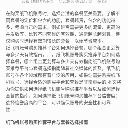
纸飞机账号购买网
2026-08-06 22:18:13
119
在购买纸飞机账号时，选择合适的套餐至关重要，了解不
同套餐的定价和包含的功能，套餐越贵，包含的功能越
多，考虑自己的需求，例如是否需要更多的流量、更高的
并发数等，比较不同套餐的有效期，通常越长越划算，建
议购买时选择有效期较长的套餐，以便节省成本。
纸飞机账号购买推荐平台如何选择套餐，哪个组合更划算
与多少天有效指南，，，纸飞机账号购买推荐平台如何选
择套餐，哪个组合更划算与多少天有效指南纸飞机账号购
买推荐平台与套餐选择指南随着社交媒体的普及，纸飞机
账号在各个领域都有着广泛的应用，如果你需要购买纸飞
机账号，选择合适的购买平台和套餐是非常重要的,本文将
为你提供如何选择纸飞机账号购买推荐平台以及如何选择
套餐的指南，如何选择纸飞机账号购买推荐平台信誉度：
选择信誉度高的平台，可以确保账号的安全性和可靠
性……
纸飞机账号购买推荐平台与套餐选择指南