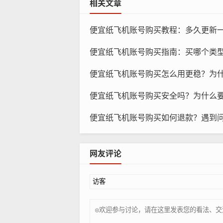
相关文章
便宜纸飞机账号购买教程：多久更新一次
便宜纸飞机账号购买指南：买哪个类型更适
纸
便宜纸飞机账号购买怎么用更稳？为什么要控
选择可靠的卖家：在购买纸飞机账号
便宜纸飞机账号购买安全吗？为什么要做
便宜纸飞机账号购买如何退款？遇到问题
付款方式：在购买纸飞机账号时，你
账号交付：在付款成功后，卖家会向
网友评论