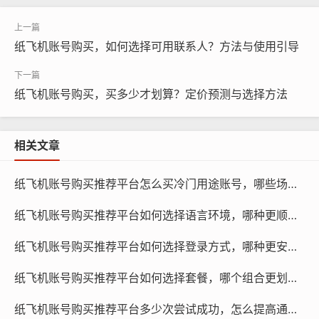
纸飞机账号购买，如何选择可用联系人？方法与使用引导
纸飞机账号购买，买多少才划算？定价预测与选择方法
纸飞机账号购买, 在线购买tg账号, 电报聊天账号购买,wdd
16888.com
相关文章
购买渠道：纸飞机账号的购买渠道有很多，如官方网站、
纸飞机账号购买推荐平台怎么买冷门用途账号，哪些场景可用与为何值得研究
第三方平台等，在选择购买渠道时，要确保渠道的安全
性，避免账号被盗或信息泄露。
纸飞机账号购买推荐平台如何选择语言环境，哪种更顺畅与使用引导指南
购买方式：纸飞机账号的购买方式主要有线上支付和线下
纸飞机账号购买推荐平台如何选择登录方式，哪种更安全与使用引导教程
支付两种，线上支付方式便捷、快速，但需要注意支付的
纸飞机账号购买推荐平台如何选择套餐，哪个组合更划算与多少天有效指南
安全性；线下支付方式相对较慢，但安全性较高。
纸飞机账号购买推荐平台多少次尝试成功，怎么提高通过率与为何会反复失败策略
售后政策