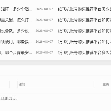
个起步与策略方法指南
纸飞机账号购买推荐平台怎么买一次用多
2026-08-07
分与为什么这样评测指南
纸飞机账号购买推荐平台如何选支持多端
2026-08-07
飞机账号购买, 在线购买tg账号, 电报聊天账号购买,wdd16888.c
更合适与为何限制存在指南
纸飞机账号购买推荐平台如何选择可更改
2026-08-07
地区可以更好地了解和融入当地的文化背景，这对于提高您的社
指标决定寿命与评测指南
纸飞机账号购买推荐平台如何联系客服，
2026-08-07
地区可以减少时差对交流的影响，使您能够更有效地与当地用户
安全使用引导与方法清单
纸飞机账号购买推荐平台多久能稳定群
2026-08-07