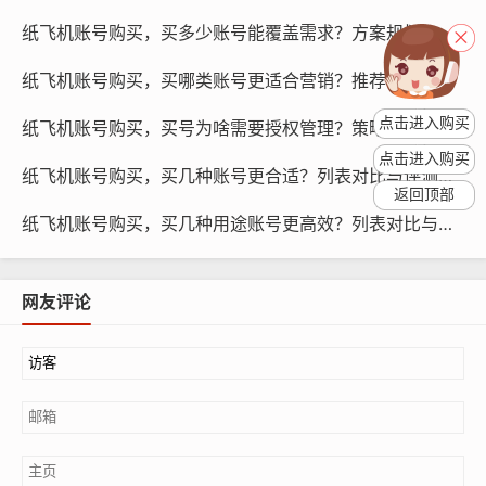
账号费用较高,适合企业级客服团队。
纸飞机账号购买，买多少账号能覆盖需求？方案规划与预测
账号功能丰富,支持多客服协作、客户分组、智能回复等功
能。
纸飞机账号购买，买哪类账号更适合营销？推荐与策略
账号可随时升级为专业版账号,满足企业更高层次的需求。
点击进入购买
纸飞机账号购买，买号为啥需要授权管理？策略与教程
专业版账号
点击进入购买
纸飞机账号购买，买几种账号更合适？列表对比与评测推荐
返回顶部
专业版账号适合大型企业或拥有大量客服团队的企业使用,
纸飞机账号购买，买几种用途账号更高效？列表对比与评测
具有以下特点：
网友评论