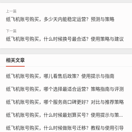
纸飞机账号购买，多少天内能稳定运营？预测与策略
纸飞机账号购买，什么时候换号最合适？使用策略与建议
纸飞机账号购买, 在线购买tg账号, 电报聊天账号购买,wdd
相关文章
16888.com
纸飞机账号购买，哪儿看售后政策？使用提示与指南
账号费用低廉,适合预算有限的个人客服人员。
纸飞机账号购买，哪个选择最适合运营？策略指南与评测
账号功能相对简单,适合处理日常的客户咨询和沟通。
账号可随时升级为团队账号,满足企业不断发展的需求。
纸飞机账号购买，哪个服务商口碑更好？对比与推荐策略
团队账号
纸飞机账号购买，什么时候最划算买号？使用提示与策略指南
团队账号适合企业级客服团队使用,具有以下特点：
纸飞机账号购买，什么时候做账号迁移？教程与使用引导