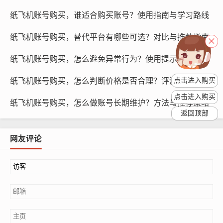
你在广告投放和搜索推荐中更加精准。
纸飞机账号购买，谁适合购买账号？使用指南与学习路线
欧洲地区号：欧洲地区号可以让你在社交媒体上更好地了
纸飞机账号购买，替代平台有哪些可选？对比与推荐指南
解欧洲文化，提高账号的欧洲语言水平，欧洲地区号还可
纸飞机账号购买，怎么避免异常行为？使用提示与方法
以让你在广告投放和搜索推荐中更加精准。
纸飞机账号购买，怎么判断价格是否合理？评测与定价预测
点击进入购买
点击进入购买
纸飞机账号购买，怎么做账号长期维护？方法与推荐策略
返回顶部
网友评论