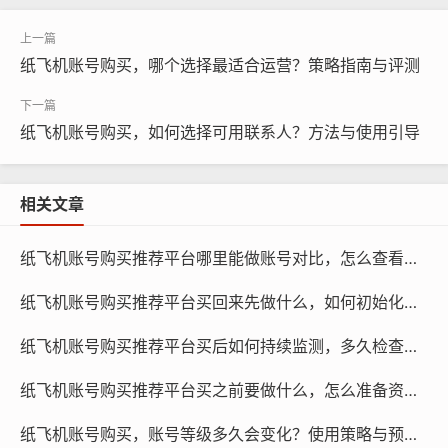
纸飞机账号购买，哪个选择最适合运营？策略指南与评测
纸飞机账号购买，如何选择可用联系人？方法与使用引导
纸飞机账号购买, 在线购买tg账号, 电报聊天账号购买,wdd
相关文章
16888.com
纸飞机账号购买推荐平台哪里能做账号对比，怎么查看差异与为什么要对比策略
常见地区号及其特点
纸飞机账号购买推荐平台买回来先做什么，如何初始化与什么时候操作更好指南
美国地区号：美国地区号可以让你在社交媒体上更好地了
解美国文化，提高账号的英文水平，美国地区号还可以让
纸飞机账号购买推荐平台买后如何持续监测，多久检查一次与哪些指标关键学习
你在广告投放和搜索推荐中更加精准。
纸飞机账号购买推荐平台买之前要做什么，怎么准备资料与为何必看清单
中国地区号：中国地区号可以让你在社交媒体上更好地融
纸飞机账号购买，账号等级多久会变化？使用策略与预测研究
入中国文化，提高账号的中文水平，中国地区号还可以让