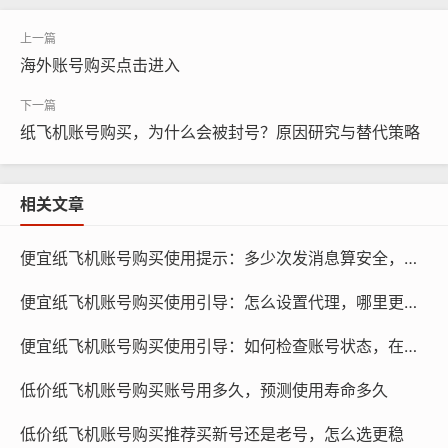
海外账号购买点击进入
纸飞机账号购买，为什么会被封号？原因研究与替代策略
相关文章
便宜纸飞机账号购买使用提示：多少次发消息算安全，怎么控制频率
纸飞机账号购买, 在线购买tg账号, 电报聊天账号购买,wdd
16888.com
便宜纸飞机账号购买使用引导：怎么设置代理，哪里更省资源
第三方账号销售平台：市面上有许多第三方账号销售平
便宜纸飞机账号购买使用引导：如何检查账号状态，在哪里操作
台，如淘宝、闲鱼等，这些平台上有许多优质的纸飞机账
低价纸飞机账号购买账号用多久，预测使用寿命多久
号供购买，价格相对较低，需要注意的是，这些平台的账
号质量参差不齐，需要仔细甄别。
低价纸飞机账号购买推荐买新号还是老号，怎么选更稳