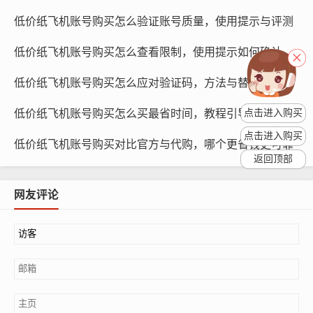
媒体代理公司：一些专业的媒体代理公司提供纸飞机账号
低价纸飞机账号购买怎么验证账号质量，使用提示与评测
购买服务，这些公司拥有丰富的行业经验和资源，可以帮
低价纸飞机账号购买怎么查看限制，使用提示如何确认风控
助企业选择最适合的账号，并制定有效的投放策略，这些
服务通常需要支付一定的代理费用。
低价纸飞机账号购买怎么应对验证码，方法与替代方案
社交媒体广告投放：除了购买账号，企业还可以通过社交
低价纸飞机账号购买怎么买最省时间，教程引导如何快速完成
点击进入购买
媒体广告投放来推广产品，这种方式的优点是灵活性高，
点击进入购买
低价纸飞机账号购买对比官方与代购，哪个更省钱更可靠
可以根据企业的需求定制广告内容，但缺点是成本相对较
返回顶部
高。
网友评论