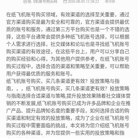
纸飞机账号购买网
2026-08-05 11:58:22
938
在纸飞机账号购买领域，有效渠道的选择至关重要，通过
官方渠道购买是最为安全和可靠的，官方渠道会提供最优
质的账号和服务，通过第三方平台购买也是一个不错的选
择，这些平台通常会提供多种纸飞机账号选择，可以根据
个人需求进行选择，社交媒体和论坛也是寻找纸飞机账号
购买渠道的有效途径，在这些平台上，用户可以分享自己
的购买经验和心得，为其他用户提供参考，在纸飞机账号
购买过程中，选择合适的渠道和策略至关重要，可以帮助
用户获得最优质的服务和账号。
纸飞机账号购买，买几条渠道更有效？投放策略与指
南，，，纸飞机账号购买，买几条渠道更有效？投放策略
与指南选择合适渠道与策略,提升投放效果随着社交媒体营
销的不断发展,纸飞机账号购买已成为许多品牌和企业在推
广产品、提升品牌知名度的重要手段，如何选择合适的购
买渠道和制定有效的投放策略，成为了企业在纸飞机账号
购买过程中需要面临的挑战，本文将为您介绍纸飞机账号
购买的各种渠道，并为您提供一些实用的投放策略和指