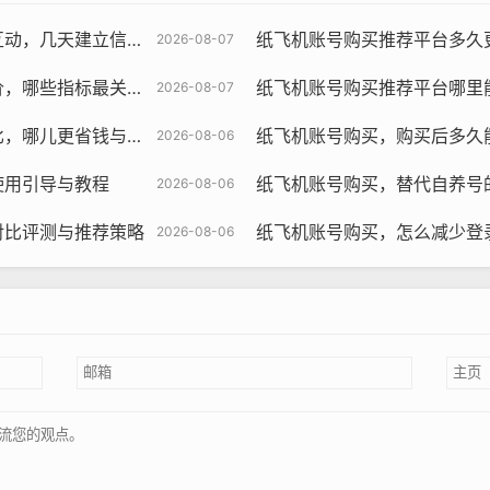
立信任与使用提示教程
纸飞机账号购买推荐平台多久更新资料，
2026-08-07
关键与对比推荐策略指南
纸飞机账号购买推荐平台哪里能看交易记
2026-08-07
飞机账号购买, 在线购买tg账号, 电报聊天账号购买,wdd16888.c
与更快到账评测研究策略
纸飞机账号购买，购买后多久能
2026-08-06
地区可以更好地了解和融入当地的文化背景，这对于提高您的社
使用引导与教程
纸飞机账号购买，替代自养号的最佳方
2026-08-06
地区可以减少时差对交流的影响，使您能够更有效地与当地用户
对比评测与推荐策略
纸飞机账号购买，怎么减少登
2026-08-06