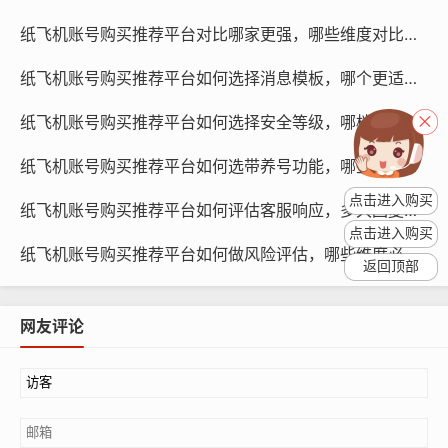
纸飞机账号购买推荐平台对比哪家更强，哪些维度对比与推荐结论指南评测
手动同步：如果用户希望手动控制账号信息的同步，可以
开启手动同步功能，这样，用户可以根据自己的需求,选择
纸飞机账号购买推荐平台如何选择消息模板，哪个更适用与多久需要更换指南
何时将账号信息同步到社交媒体平台上。
纸飞机账号购买推荐平台如何选择安全等级，哪档最合适与为何重要评测
定时同步：用户还可以设置定时同步功能，让平台在指定
纸飞机账号购买推荐平台如何选带养号功能，哪些套餐含哪些服务与为何值得
的时间段内自动同步账号信息，这样,用户可以确保账号信
点击进入购买
息在特定时间点保持最新。
纸飞机账号购买推荐平台如何评估客服响应，多久回复更合适与为何重要指南
点击进入购买
在设置同步功能时,还需要注意以下几点：
纸飞机账号购买推荐平台如何做风险评估，哪些维度必须考虑与策略清单
返回顶部
网友评论