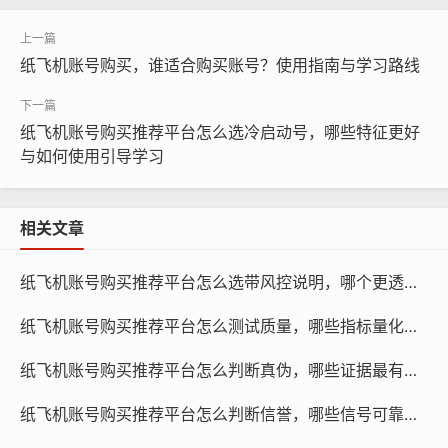
关注平台的售后服务：一个优秀的纸飞机账号购买推荐平
台应该提供完善的售后服务，包括账号的安全保障、账号
纸飞机账号购买，谁适合购买账号？使用指南与学习路线
使用指导、账号维护等服务。
纸飞机账号购买推荐平台怎么选冷启动号，哪些特征更好
与如何使用引导学习
相关文章
纸飞机账号购买推荐平台怎么选带风控说明，哪个更透明与对比评测指南
纸飞机账号购买推荐平台怎么测试质量，哪些指标量化与对比评测教程指南
纸飞机账号购买推荐平台怎么判断真伪，哪些证据最有用与为何要看资质指南
纸飞机账号购买推荐平台怎么判断信誉，哪些信号可靠与对比推荐指南
纸飞机账号购买, 在线购买tg账号, 电报聊天账号购买,wdd