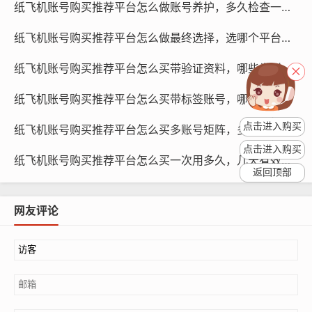
16888.com
纸飞机账号购买推荐平台怎么做账号养护，多久检查一次与为何需要维护学习
纸飞机账号购买推荐平台怎么做最终选择，选哪个平台最省心与指南学习评测对比
比较不同平台的账号质量：不同平台的账号质量可能存在
差异，可以通过比较不同平台的账号质量,选择账号质量较
纸飞机账号购买推荐平台怎么买带验证资料，哪些类型最常见与为何选择指南
高的平台。
纸飞机账号购买推荐平台怎么买带标签账号，哪些标签有用与怎么用引导教程
考虑平台的可扩展性：一个优秀的纸飞机账号购买推荐平
点击进入购买
纸飞机账号购买推荐平台怎么买多账号矩阵，多少个起步与策略方法指南
台应该具备良好的可扩展性,可以满足用户在不同场景下的
需求。
点击进入购买
纸飞机账号购买推荐平台怎么买一次用多久，几天有效怎么规划与使用提示
返回顶部
哪些指标决定寿命
网友评论
账号安全：账号安全是决定纸飞机账号寿命的重要因素，
一个优秀的纸飞机账号购买推荐平台应该提供账号安全保
障，如账号加密、账号备份等。