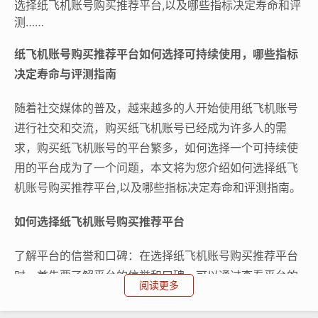
选择纸飞机账号购买推荐平台,以及哪些指标决定寿命和评
测……
纸飞机账号购买推荐平台如何选择可持续使用，哪些指标
决定寿命与评测指南
随着社交媒体的普及，越来越多的人开始使用纸飞机账号
进行社交和交流，购买纸飞机账号已经成为许多人的需
求，购买纸飞机账号的平台繁多，如何选择一个可持续使
用的平台成为了一个问题，本文将为您介绍如何选择纸飞
机账号购买推荐平台,以及哪些指标决定寿命和评测指南。
如何选择纸飞机账号购买推荐平台
了解平台的信誉和口碑：在选择纸飞机账号购买推荐平台
时，首先要了解平台的信誉和口碑，可以通过查看平台的
阅读更多
评价、用户反馈等方式了解其他用户的使用体验。