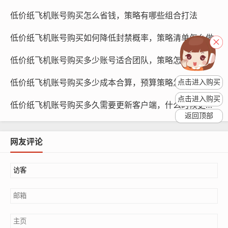
低价纸飞机账号购买怎么省钱，策略有哪些组合打法
纸飞机账号购买, 在线购买tg账号, 电报聊天账号购买,wdd
低价纸飞机账号购买如何降低封禁概率，策略清单怎么做
16888.com
低价纸飞机账号购买多少账号适合团队，策略怎么分配
违反知识产权：未经授权使用他人知识产权，如商标、版
低价纸飞机账号购买多少成本合算，预算策略怎么估算
点击进入购买
权等。
点击进入购买
低价纸飞机账号购买多久需要更新客户端，什么时候更新最稳
诽谤、隐私侵犯：未经他人同意，发布他人的隐私信息，
返回顶部
或对他人的名誉进行诽谤。 的标准有助于我们更好地识别
和避免违规行为。
网友评论
遵守社交媒体平台规定
社交媒体平台都有相应的规定和准则,遵守这些规定和准则
可以避免违规内容触发，以下是一些建议：
仔细阅读并遵守平台规定：每个社交媒体平台都有其规定