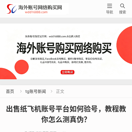


导航
搜索
首页
tg账号新闻
正文


出售纸飞机账号平台如何验号，教程教
你怎么测真伪？