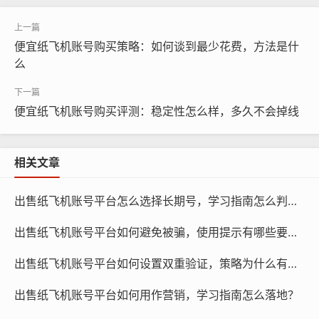
便宜纸飞机账号购买策略：如何谈到最少花费，方法是什
么
便宜纸飞机账号购买评测：稳定性怎么样，多久不会掉线
纸飞机账号购买, 在线购买tg账号, 电报聊天账号购买,wdd
相关文章
16888.com
出售纸飞机账号平台怎么选择长期号，学习指南怎么判断？
查看账号等级：纸飞机账号等级越高，账号的真实性越
出售纸飞机账号平台如何避免被骗，使用提示有哪些要点？
高，可以通过查看账号等级，判断账号是否为虚假账号。
出售纸飞机账号平台如何设置双重验证，策略为什么有效？
查看账号好友数量：账号好友数量越多，账号的真实性越
高，可以通过查看账号好友数量，判断账号是否为虚假账
出售纸飞机账号平台如何用作营销，学习指南怎么落地？
号。