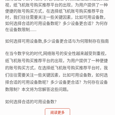
视，纸飞机账号购买推荐平台的出现，为用户提供了一种
便捷的账号购买方式，在选择纸飞机账号购买推荐平台
时，我们往往需要关注一些关键因素，比如可用设备数，
如何选择合适的可用设备数呢？多少设备更合适？为何存
在设备数限制……
如何选择可用设备数,多少设备更合适与为何限制存在指南
在当今数字化的时代,网络账号的安全性越来越受到重视，
纸飞机账号购买推荐平台的出现，为用户提供了一种便捷
的账号购买方式，在选择纸飞机账号购买推荐平台时，我
们往往需要关注一些关键因素，比如可用设备数，如何选
择合适的可用设备数呢？多少设备更合适？为何存在设备
数限制？本文将为您解答这些问题。
如何选择合适的可用设备数？
阅读更多
确定账号类型：不同的账号类型，如游戏账号、社交媒体