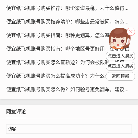
量，如果您需要在一台电脑和一部手机上同时使用账号，
便宜纸飞机账号购买推荐：哪个渠道最稳，为什么值得选择
那么至少需要选择支持两台设备的账号。
便宜纸飞机账号购买推荐清单：哪些店最常被问，怎么选择
考虑未来需求：考虑到账号可能需要在未来扩展到更多的
便宜纸飞机账号购买指南：哪种更划算，怎么避免重复购买
设备上，选择一个具有较高可用设备数的账号，以便在未
来有更多的设备可以连接。
便宜纸飞机账号购买指南：哪个地区号更好用，在哪测试
点击进入购买
便宜纸飞机账号购买怎么查轨迹？为何会被限制，如何应对
多少设备更合适？
点击进入购买
便宜纸飞机账号购买怎么提高成功率？为什么会失败，如何优化流程
返回顶部
便宜纸飞机账号购买怎么做？如何验号避免翻车，建议看哪些点
网友评论