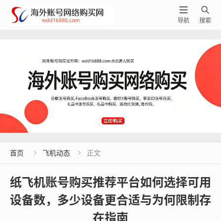


导航
搜索
首页
飞机动态
正文


纸飞机账号购买推荐平台如何选择可用
设备数，多少设备更合适与为何限制存
在指南