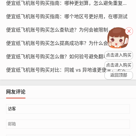
便宜纸飞机账号购买指南：哪种更划算，怎么避免重复购买
便宜纸飞机账号购买指南：哪个地区号更好用，在哪测试
便宜纸飞机账号购买怎么查轨迹？为何会被限制，如何应对
便宜纸飞机账号购买怎么提高成功率？为什么会失败，如何优化流程
点击进入购买
便宜纸飞机账号购买怎么做？如何验号避免翻车，建议看哪些点
点击进入购买
便宜纸飞机账号购买对比：同城 vs 异地谁更便宜，怎么比较
返回顶部
纸飞机账号购买, 在线购买tg账号, 电报聊天账号购买,wdd
16888.com
网友评论
可选方案
自建账号：如果你有一定的技术能力，可以选择自建账
号，自建账号的优点是账号安全、稳定，但需要一定的技
术支持，如果你没有技术能力，可以考虑购买现成的账