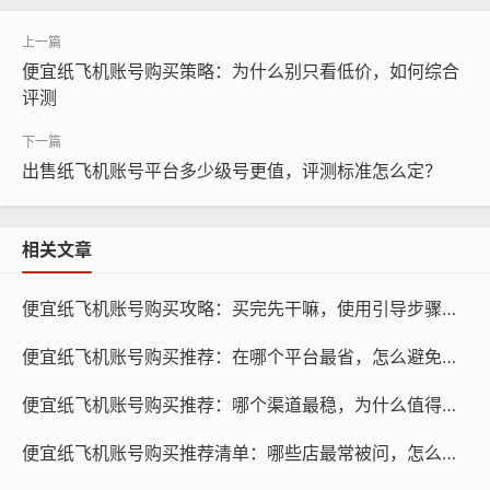
便宜纸飞机账号购买策略：为什么别只看低价，如何综合
纸飞机账号购买, 在线购买tg账号, 电报聊天账号购买,wdd
评测
16888.com
出售纸飞机账号平台多少级号更值，评测标准怎么定？
预算起步
在购买纸飞机账号之前,你需要根据自己的预算来决定购买
相关文章
账号的价格，便宜的纸飞机账号价格在几十元到几百元不
等，如果你预算有限，可以选择购买低价账号，低价账号
便宜纸飞机账号购买攻略：买完先干嘛，使用引导步骤有哪些
可能存在账号质量不稳定、安全性低等问题，在购买账号
时，建议根据自己的需求来选择合适的账号价格。
便宜纸飞机账号购买推荐：在哪个平台最省，怎么避免假货
便宜纸飞机账号购买推荐：哪个渠道最稳，为什么值得选择
便宜纸飞机账号购买推荐清单：哪些店最常被问，怎么选择