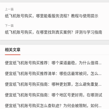
选择可靠的第三方平台：在购买纸飞机账号时，建议选择
信誉良好的第三方平台，如闲鱼、淘宝等，这些平台上的
纸飞机账号购买，哪里能看服务流程？教程与使用提示
卖家通常提供账号的详细信息，包括账号的注册时间、粉
丝数量、点赞数等。
纸飞机账号购买，在哪里找到真实案例？评测与学习指南
确认账号安全性：在购买账号之前，一定要仔细查看账号
的详细信息，包括账号的注册时间、粉丝数量、点赞数
相关文章
等，还可以查看账号的动态，了解账号是否活跃，是否有
异常行为。
便宜纸飞机账号购买推荐：哪个渠道最稳，为什么值得选择
便宜纸飞机账号购买推荐清单：哪些店最常被问，怎么选择
便宜纸飞机账号购买指南：哪种更划算，怎么避免重复购买
便宜纸飞机账号购买指南：哪个地区号更好用，在哪测试
便宜纸飞机账号购买怎么查轨迹？为何会被限制，如何应对