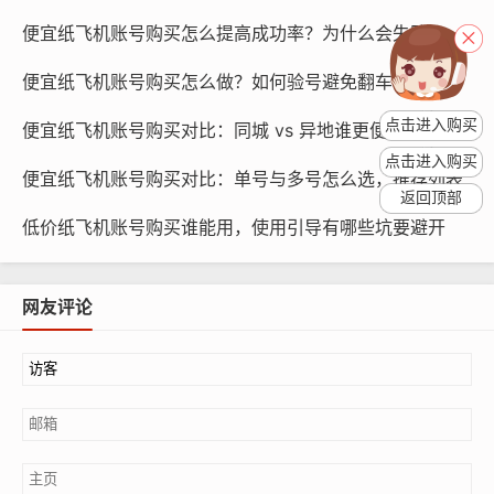
便宜纸飞机账号购买怎么提高成功率？为什么会失败，如何优化流程
便宜纸飞机账号购买怎么做？如何验号避免翻车，建议看哪些点
点击进入购买
便宜纸飞机账号购买对比：同城 vs 异地谁更便宜，怎么比较
纸飞机账号购买, 在线购买tg账号, 电报聊天账号购买,wdd
点击进入购买
16888.com
便宜纸飞机账号购买对比：单号与多号怎么选，推荐列表
返回顶部
低价纸飞机账号购买谁能用，使用引导有哪些坑要避开
确认账号价格：在购买账号时，一定要确认账号的价格是
否合理，如果价格明显低于市场价，建议谨慎购买。
网友评论
查看封禁风险
查看账号注册时间：账号的注册时间可以反映出账号的活
跃程度，如果账号的注册时间较早，说明账号可能已经被
使用了一段时间，存在被封禁的风险。
查看账号粉丝数量：账号的粉丝数量可以反映出账号的受