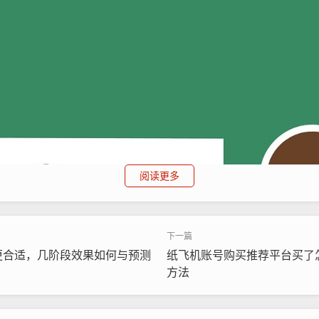
阅读更多
更合适，几阶段效果如何与预测
纸飞机账号购买推荐平台买了
方法