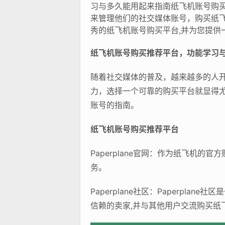
习与多久能用起来指南纸飞机账号购买推
来管理他们的社交媒体账号，购买纸
秀的纸飞机账号购买平台,并为您提供
纸飞机账号购买推荐平台，功能学习
随着社交媒体的普及，越来越多的人开始
力，选择一个可靠的购买平台就显得
账号的指南。
纸飞机账号购买推荐平台
Paperplane官网：作为纸飞机
务。
Paperplane社区：Paperp
信赖的卖家,并与其他用户交流购买纸