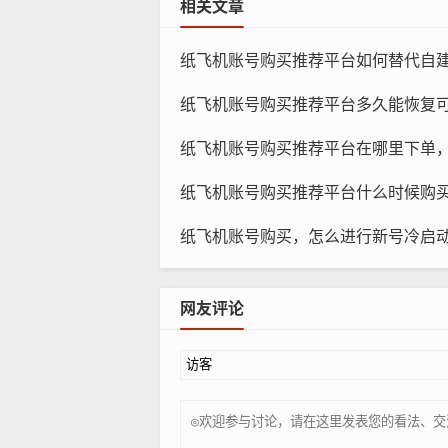
相关文章
纸
纸飞机账号购买推荐平台如何替代自建账号，成本多
第三方交易平台：除了官方和社区平
的信誉和评价,以确保购买账号的安全
纸飞机账号购买推荐平台多久能恢复可用，几种情
功能学习与使用指南
纸飞机账号购买推荐平台在哪里下单，哪家店靠谱与
注册与登录：在购买纸飞机账号之前，您
纸飞机账号购买推荐平台什么时候购买最合适，哪些
便后续使用。
纸飞机账号购买，怎么进行新号冷启
购买流程：在购买纸飞机账号时，您需要
e官网上登录并使用账号。
网友评论