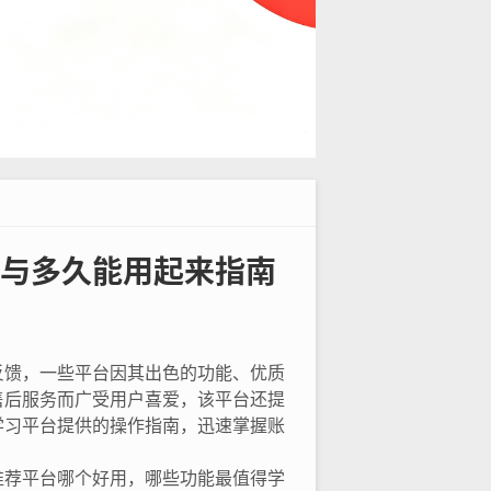
与多久能用起来指南
反馈，一些平台因其出色的功能、优质
售后服务而广受用户喜爱，该平台还提
学习平台提供的操作指南，迅速掌握账
推荐平台哪个好用，哪些功能最值得学