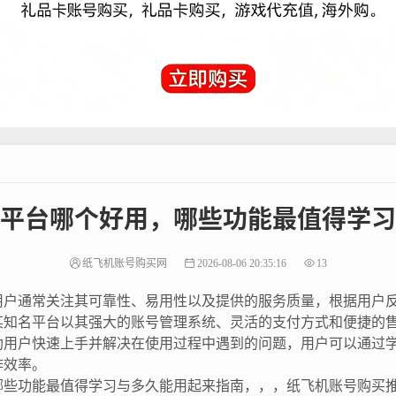
平台哪个好用，哪些功能最值得学习
纸飞机账号购买网
2026-08-06 20:35:16
13
用户通常关注其可靠性、易用性以及提供的服务质量，根据用户
某知名平台以其强大的账号管理系统、灵活的支付方式和便捷的
助用户快速上手并解决在使用过程中遇到的问题，用户可以通过
作效率。
哪些功能最值得学习与多久能用起来指南，，，纸飞机账号购买