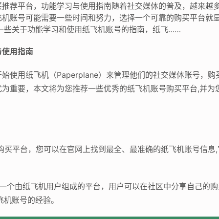
荐平台，功能学习与使用指南随着社交媒体的普及，越来越多的人开
飞机账号可能需要一些时间和努力，选择一个可靠的购买平台就
一些关于功能学习和使用纸飞机账号的指南，纸飞……
与使用指南
使用纸飞机（Paperplane）来管理他们的社交媒体账号，
尤为重要，本文将为您推荐一些优秀的纸飞机账号购买平台,并为
的官方购买平台，您可以在官网上找到最全、最准确的纸飞机账号信
lane社区是一个由纸飞机用户组成的平台，用户可以在社区中分享自
飞机账号的经验。