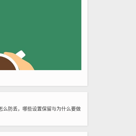
怎么防丢，哪些设置保留与为什么要做