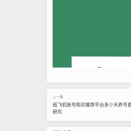
纸飞机账号购买推荐平台多少天养号
研究