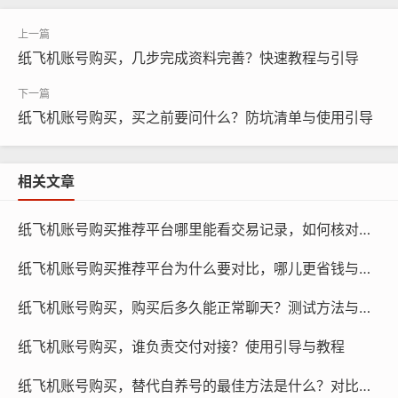
纸飞机账号购买，几步完成资料完善？快速教程与引导
纸飞机账号购买，买之前要问什么？防坑清单与使用引导
相关文章
纸飞机账号购买推荐平台哪里能看交易记录，如何核对与为什么要核验教程
纸飞机账号购买推荐平台为什么要对比，哪儿更省钱与更快到账评测研究策略
纸飞机账号购买，购买后多久能正常聊天？测试方法与引导
纸飞机账号购买, 在线购买tg账号, 电报聊天账号购买,wdd
纸飞机账号购买，谁负责交付对接？使用引导与教程
16888.com
纸飞机账号购买，替代自养号的最佳方法是什么？对比评测与推荐指南