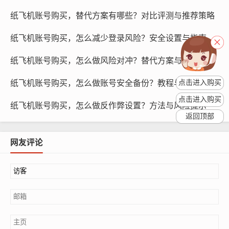
游戏论坛和社区：许多游戏论坛和社区都有专门讨论纸飞
纸飞机账号购买，替代方案有哪些？对比评测与推荐策略
机账号的板块,玩家可以在这里找到一些优质账号的推荐和
交易信息。
纸飞机账号购买，怎么减少登录风险？安全设置与指南
纸飞机账号购买，怎么做风险对冲？替代方案与推荐
第三方交易平台：一些专业的第三方交易平台，如淘宝、
闲鱼等，提供了大量的纸飞机账号交易,玩家可以在这里购
纸飞机账号购买，怎么做账号安全备份？教程与使用提示
点击进入购买
买到优质的账号。
点击进入购买
纸飞机账号购买，怎么做反作弊设置？方法与风险提示
专业经纪公司：一些专业的经纪公司，如电竞经纪公司、
返回顶部
社交媒体经纪公司等，拥有丰富的纸飞机账号资源,可以为
网友评论
玩家提供优质账号的购买服务。