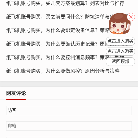
纸飞机账号购买，买几套方案最划算？列表对比与推荐
前，我们需要了解不同账号的价格区间，以便根据自己的
预算做出决策。
纸飞机账号购买，买之前要问什么？防坑清单与使用引导
纸飞机账号购买，为什么要绑定设备信息？策略与教程
点击进入购买
纸飞机账号购买，为什么要确认历史记录？原因研究与步骤
点击进入购买
纸飞机账号购买，为什么要控制消息频率？策略与教程
返回顶部
纸飞机账号购买，为什么要做风控？原因分析与策略
网友评论
纸飞机账号购买, 在线购买tg账号, 电报聊天账号购买,wdd