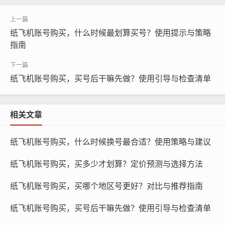
纸飞机账号购买，什么时候最划算买号？使用提示与策略
指南
纸飞机账号购买，买号后干嘛先做？使用引导与检查清单
纸飞机账号购买, 在线购买tg账号, 电报聊天账号购买,wdd
相关文章
16888.com
纸飞机账号购买，什么时候换号最合适？使用策略与建议
我们需要了解纸飞机账号的类型,纸飞机账号分为个人账号
和企业账号，个人账号通常用于个人用户，而企业账号则
纸飞机账号购买，买多少才划算？定价预测与选择方法
用于企业用户，在购买账号之前，我们需要明确自己的需
求，选择适合自己的账号类型。
纸飞机账号购买，买哪个地区号更好？对比与推荐指南
纸飞机账号购买，买号后干嘛先做？使用引导与检查清单
我们需要了解纸飞机账号的价格,纸飞机账号的价格因账号
类型、账号等级、账号活跃度等因素而异，在购买账号之