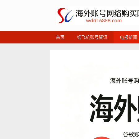
首页
纸飞机账号资讯
电报新闻