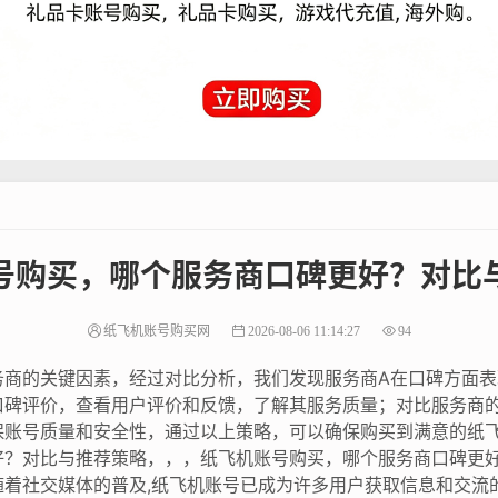
号购买，哪个服务商口碑更好？对比
纸飞机账号购买网
2026-08-06 11:14:27
94
务商的关键因素，经过对比分析，我们发现服务商A在口碑方面
口碑评价，查看用户评价和反馈，了解其服务质量；对比服务商
保账号质量和安全性，通过以上策略，可以确保购买到满意的纸
好？对比与推荐策略，，，纸飞机账号购买，哪个服务商口碑更好
随着社交媒体的普及,纸飞机账号已成为许多用户获取信息和交流