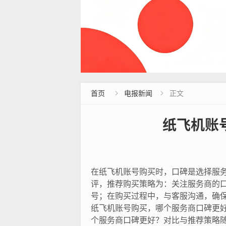
首页
电报新闻
正文


纸飞机账
在纸飞机账号购买时，口碑是选择服
评，推荐购买策略为：关注服务商的
号；在购买过程中，与客服沟通，确
纸飞机账号购买，哪个服务商口碑更
个服务商口碑更好？对比与推荐策略