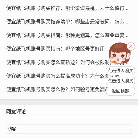
纸飞机账号官方商城：这是最官方、最可靠的购买纸飞机
便宜纸飞机账号购买推荐：哪个渠道最稳，为什么值得选择
账号的平台，你可以购买到最新、最安全的纸飞机账号。
便宜纸飞机账号购买推荐清单：哪些店最常被问，怎么选择
大众点评：大众点评是一个综合性的生活服务平台，其中
包括了纸飞机账号的购买信息，你可以找到很多购买纸飞
便宜纸飞机账号购买指南：哪种更划算，怎么避免重复购买
机账号的商家，并查看他们的评价和口碑。
便宜纸飞机账号购买指南：哪个地区号更好用，在哪测试
纸飞机账号论坛：纸飞机账号论坛是一个专门讨论纸飞机
便宜纸飞机账号购买怎么查轨迹？为何会被限制，如何应对
账号的社区，你可以找到很多购买纸飞机账号的经验和技
点击进入购买
巧，还可以与其他用户交流。
便宜纸飞机账号购买怎么提高成功率？为什么会失败，如何优化流程
点击进入购买
便宜纸飞机账号购买怎么做？如何验号避免翻车，建议看哪些点
返回顶部
网友评论