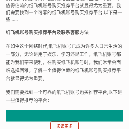
值得信赖的纸飞机账号购买推荐平台就显得尤为重要，我
们需要找到一个可靠的纸飞机账号购买推荐平台,以下是一
些……
纸飞机账号购买推荐平台及联系客服方法
在如今这个网络时代,纸飞机账号已成为许多人日常生活的
一部分，无论是用于娱乐、学习还是工作，纸飞机账号都
能为我们带来便利，在购买纸飞机账号时，我们常常会面
临选择困难，了解一个值得信赖的纸飞机账号购买推荐平
台就显得尤为重要。
我们需要找到一个可靠的纸飞机账号购买推荐平台,以下是
一些值得推荐的平台：
阅读更多