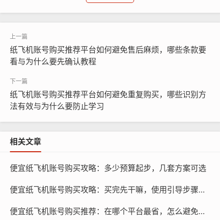
纸飞机账号购买推荐平台如何避免售后麻烦，哪些条款要
看与为什么要先确认教程
纸飞机账号购买推荐平台如何避免重复购买，哪些识别方
法有效与为什么要防止学习
相关文章
便宜纸飞机账号购买攻略：多少预算起步，几套方案可选
纸飞机账号购买, 在线购买tg账号, 电报聊天账号购买,wdd
便宜纸飞机账号购买攻略：买完先干嘛，使用引导步骤有哪些
16888.com
便宜纸飞机账号购买推荐：在哪个平台最省，怎么避免假货