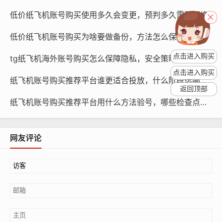
你在广告投放和搜索推荐中更加精准。
低价纸飞机账号购买使用多久会变更，预判多久需要更换
欧洲地区号：欧洲地区号可以让你在社交媒体上更好地了
低价纸飞机账号购买为啥要做备份，方法怎么保存聊天数据
解欧洲文化，提高账号的欧洲语言水平，欧洲地区号还可
点击进入购买
tg纸飞机海外账号购买怎么保障隐私，安全策略与教程？
以让你在广告投放和搜索推荐中更加精准。
点击进入购买
纸飞机账号购买推荐平台谁更适合投放，什么阶段选哪类账号与策略方法
返回顶部
纸飞机账号购买推荐平台用什么方法验号，哪些检查点有效与如何快速测试学习
网友评论