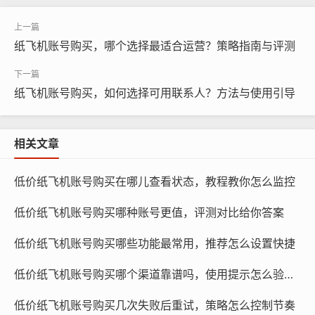
纸飞机账号购买，哪个选择最适合运营？策略指南与评测
纸飞机账号购买，如何选择可用联系人？方法与使用引导
纸飞机账号购买, 在线购买tg账号, 电报聊天账号购买,wdd
相关文章
16888.com
低价纸飞机账号购买在哪儿查看状态，教程教你怎么监控
常见地区号及其特点
低价纸飞机账号购买哪种账号更值，评测对比给你答案
美国地区号：美国地区号可以让你在社交媒体上更好地了
解美国文化，提高账号的英文水平，美国地区号还可以让
低价纸飞机账号购买哪些功能最常用，推荐怎么设置快捷
你在广告投放和搜索推荐中更加精准。
低价纸飞机账号购买哪个渠道靠谱吗，使用提示怎么验证真伪
中国地区号：中国地区号可以让你在社交媒体上更好地融
低价纸飞机账号购买几次失败后重试，策略怎么控制节奏
入中国文化，提高账号的中文水平，中国地区号还可以让