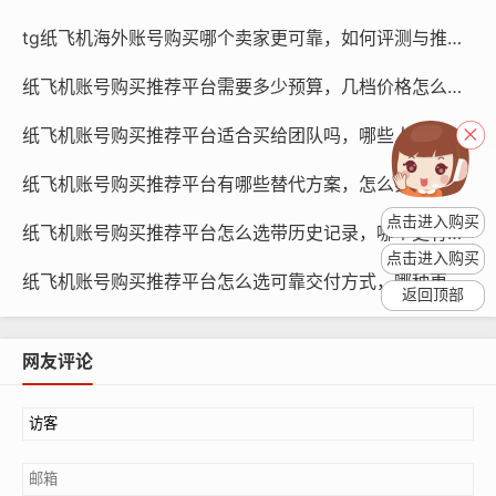
tg纸飞机海外账号购买哪个卖家更可靠，如何评测与推荐？
社交媒体管理人员：他们需要通过社交媒体进行内容创
作、互动和数据分析，而高质量的纸飞机账号可以帮助他
纸飞机账号购买推荐平台需要多少预算，几档价格怎么选与为什么差异这么大指南
们提高工作效率和数据分析能力。
纸飞机账号购买推荐平台适合买给团队吗，哪些人数对应策略与方法清单
什么人最合适？
纸飞机账号购买推荐平台有哪些替代方案，怎么实现同效果与推荐策略指南
企业主：他们需要通过社交媒体进行品牌推广和市场营
点击进入购买
纸飞机账号购买推荐平台怎么选带历史记录，哪个更有优势与对比评测指南
销，而高质量的纸飞机账号可以帮助他们提高品牌知名度
点击进入购买
和影响力。
纸飞机账号购买推荐平台怎么选可靠交付方式，哪种更快与为何更稳定评测指南
返回顶部
网友评论