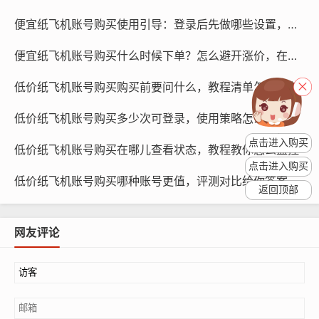
便宜纸飞机账号购买使用引导：登录后先做哪些设置，如何优化体验
便宜纸飞机账号购买什么时候下单？怎么避开涨价，在哪里观察
低价纸飞机账号购买购买前要问什么，教程清单怎么准备
纸飞机账号购买, 在线购买tg账号, 电报聊天账号购买,wdd
低价纸飞机账号购买多少次可登录，使用策略怎么避免封号
16888.com
点击进入购买
低价纸飞机账号购买在哪儿查看状态，教程教你怎么监控
账号是否为官方账号？
点击进入购买
账号是否有过违规记录？
低价纸飞机账号购买哪种账号更值，评测对比给你答案
账号是否有过异常操作？
返回顶部
账号是否可以正常使用？
账号是否有其他附带服务？
网友评论
防坑清单
在购买纸飞机账号时,请确保您遵循以下防坑清单：