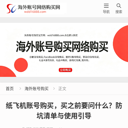


导航
搜索
首页
海外账号购买
正文


纸飞机账号购买，买之前要问什么？防
坑清单与使用引导