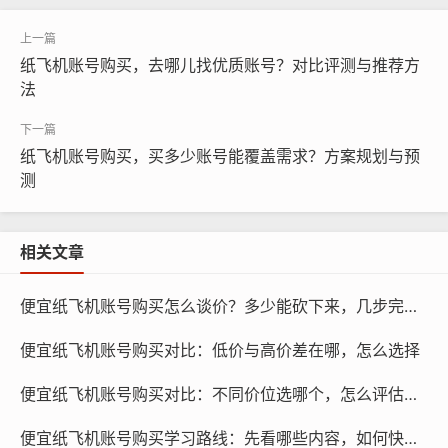
纸飞机账号购买，去哪儿找优质账号？对比评测与推荐方
法
纸飞机账号购买, 在线购买tg账号, 电报聊天账号购买,wdd
16888.com
纸飞机账号购买，买多少账号能覆盖需求？方案规划与预
测
购买纸飞机账号前要问什么？
在购买纸飞机账号之前,您需要问以下问题：
相关文章
便宜纸飞机账号购买怎么谈价？多少能砍下来，几步完成沟通
便宜纸飞机账号购买对比：低价与高价差在哪，怎么选择
便宜纸飞机账号购买对比：不同价位选哪个，怎么评估差异
便宜纸飞机账号购买学习路线：先看哪些内容，如何快速上手