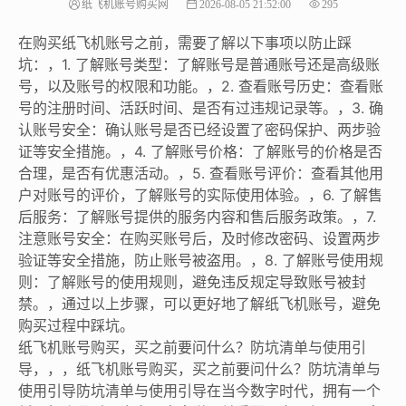
纸飞机账号购买网
2026-08-05 21:52:00
295
在购买纸飞机账号之前，需要了解以下事项以防止踩
坑：，1. 了解账号类型：了解账号是普通账号还是高级账
号，以及账号的权限和功能。，2. 查看账号历史：查看账
号的注册时间、活跃时间、是否有过违规记录等。，3. 确
认账号安全：确认账号是否已经设置了密码保护、两步验
证等安全措施。，4. 了解账号价格：了解账号的价格是否
合理，是否有优惠活动。，5. 查看账号评价：查看其他用
户对账号的评价，了解账号的实际使用体验。，6. 了解售
后服务：了解账号提供的服务内容和售后服务政策。，7.
注意账号安全：在购买账号后，及时修改密码、设置两步
验证等安全措施，防止账号被盗用。，8. 了解账号使用规
则：了解账号的使用规则，避免违反规定导致账号被封
禁。，通过以上步骤，可以更好地了解纸飞机账号，避免
购买过程中踩坑。
纸飞机账号购买，买之前要问什么？防坑清单与使用引
导，，，纸飞机账号购买，买之前要问什么？防坑清单与
使用引导防坑清单与使用引导在当今数字时代，拥有一个