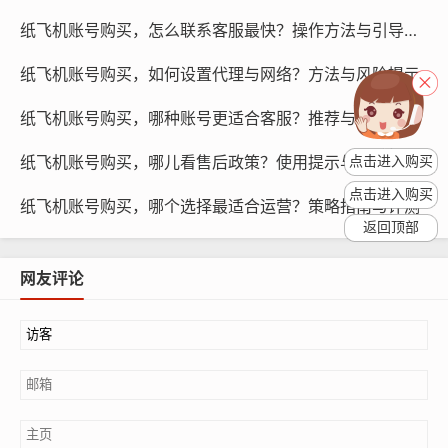
致的损失。
纸飞机账号购买，怎么联系客服最快？操作方法与引导步骤
平台推出优惠活动时
纸飞机账号购买，如何设置代理与网络？方法与风险提示
纸飞机平台有时会推出账号购买优惠活动，如折扣、赠品
纸飞机账号购买，哪种账号更适合客服？推荐与评测指南
等，关注平台官方公告和活动信息,可以在活动期间以更低
纸飞机账号购买，哪儿看售后政策？使用提示与指南
的价格购买账号。
点击进入购买
点击进入购买
纸飞机账号购买，哪个选择最适合运营？策略指南与评测
使用纸飞机账号的提示与策略
返回顶部
保持账号活跃
网友评论