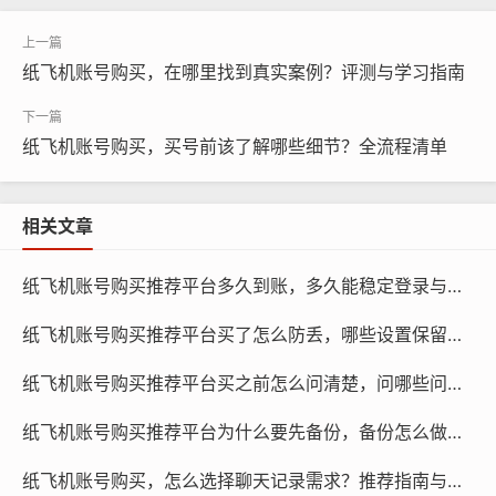
纸飞机账号购买，在哪里找到真实案例？评测与学习指南
纸飞机账号购买，买号前该了解哪些细节？全流程清单
相关文章
纸飞机账号购买推荐平台多久到账，多久能稳定登录与怎么提升成功率方法
纸飞机账号购买推荐平台买了怎么防丢，哪些设置保留与为什么要做方法
纸飞机账号购买, 在线购买tg账号, 电报聊天账号购买,wdd
纸飞机账号购买推荐平台买之前怎么问清楚，问哪些问题与为何要先确认指南
16888.com
纸飞机账号购买推荐平台为什么要先备份，备份怎么做与什么时候做更好方法
如果您的账号因违反平台规定而被封禁或禁用，购买一个
现成的账号可以快速恢复您的账号权限,避免因账号问题导
纸飞机账号购买，怎么选择聊天记录需求？推荐指南与对比