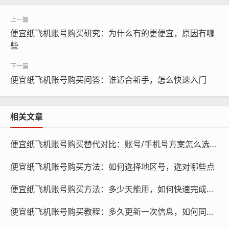
护，账号所有者可能没有定期更新个人信息，或者没有及
时处理账号中的垃圾信息，账号的安全性也可能存在隐
便宜纸飞机账号购买研究：为什么有的更便宜，原因有哪
患，例如密码设置过于简单，或者账号被恶意软件感染
些
等，这些因素都会导致账号失效。
为了延长账号的有效期,我们需要做好以下几个方面的工
便宜纸飞机账号购买问答：谁适合新手，怎么快速入门
作：
相关文章
便宜纸飞机账号购买替代对比：账号/手机号方案怎么选，哪个更省
便宜纸飞机账号购买方法：如何选择地区号，选对哪些点
便宜纸飞机账号购买方法：多少天能用，如何快速完成设置
便宜纸飞机账号购买教程：多久更新一次信息，如何同步设备