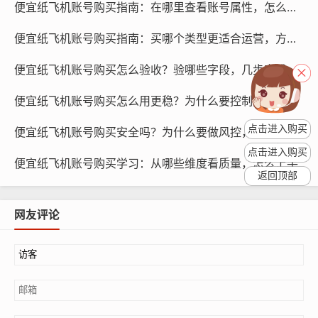
便宜纸飞机账号购买指南：在哪里查看账号属性，怎么识别真伪
便宜纸飞机账号购买指南：买哪个类型更适合运营，方法是什么
纸飞机账号购买, 在线购买tg账号, 电报聊天账号购买,wdd
便宜纸飞机账号购买怎么验收？验哪些字段，几步完成
16888.com
便宜纸飞机账号购买怎么用更稳？为什么要控制频率，方法有哪些
定期更新个人信息,保持账号的活跃度是延长有效期的重要
手段，我们可以定期发布一些内容，如生活琐事、旅游照
点击进入购买
便宜纸飞机账号购买安全吗？为什么要做风控，如何防封禁
片等，让账号保持新鲜感，更新个人资料，如头像、个人
点击进入购买
便宜纸飞机账号购买学习：从哪些维度看质量，怎么上手
简介等，可以增加账号的吸引力。
返回顶部
注意账号安全,设置一个复杂且不易猜测的密码，并定期更
网友评论
换，安装杀毒软件，定期扫描电脑，以防止恶意软件感染
账号，我们可以关注账号安全通知，及时处理账号中的垃
圾信息，如广告、恶意链接等。