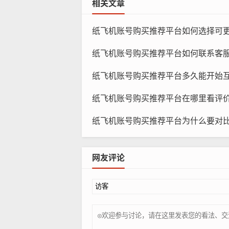
相关文章
纸飞机账号购买推荐平台如何选择可更改信息，哪些
纸飞机账号购买推荐平台如何联系客服，什么时候咨
纸飞机账号购买推荐平台多久能开始互动，几天建
纸飞机账号购买推荐平台在哪里看评价，哪些指标最
纸飞机账号购买推荐平台为什么要对比，哪儿更省钱
纸
c. 纸飞机账号中介：这类中介通常
网友评论
安全下单步骤：
a. 选择账号：在购买平台中选择适
b. 查看账号详情：在购买账号之前