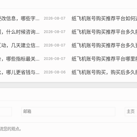
字段允许与怎么操作引导
纸飞机账号购买推荐平台如何选择可持续
2026-08-07
询最有效与怎么提问方法
纸飞机账号购买推荐平台多久能稳定群
2026-08-07
立信任与使用提示教程
纸飞机账号购买推荐平台多久更新资料，
2026-08-07
关键与对比推荐策略指南
纸飞机账号购买推荐平台哪里能看交易记
2026-08-07
与更快到账评测研究策略
纸飞机账号购买，购买后多久能
2026-08-06
飞机账号购买, 在线购买tg账号, 电报聊天账号购买,wdd16888.c
提供纸飞机账号的购买、租赁、转让等服务，用户可以在这里找到
合您的纸飞机账号，包括账号类型、账号等级、账号等级等。
，仔细查看账号的详细信息，包括账号的活跃度、粉丝数量、互动