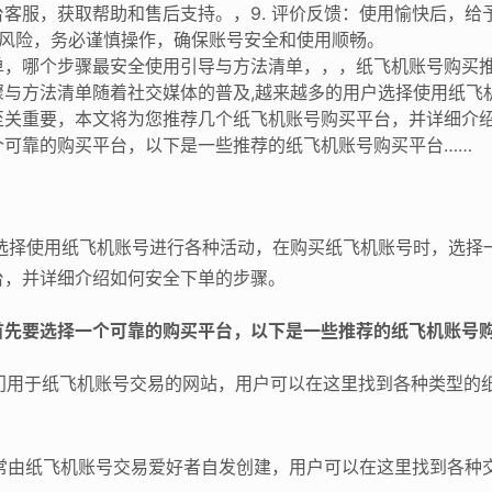
客服，获取帮助和售后支持。，9. 评价反馈：使用愉快后，给
号有风险，务必谨慎操作，确保账号安全和使用顺畅。
单，哪个步骤最安全使用引导与方法清单，，，纸飞机账号购买
骤与方法清单随着社交媒体的普及,越来越多的用户选择使用纸飞
至关重要，本文将为您推荐几个纸飞机账号购买平台，并详细介
个可靠的购买平台，以下是一些推荐的纸飞机账号购买平台……
户选择使用纸飞机账号进行各种活动，在购买纸飞机账号时，选择
台，并详细介绍如何安全下单的步骤。
首先要选择一个可靠的购买平台，以下是一些推荐的纸飞机账号
专门用于纸飞机账号交易的网站，用户可以在这里找到各种类型的
通常由纸飞机账号交易爱好者自发创建，用户可以在这里找到各种