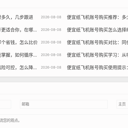
飞机账号购买, 在线购买tg账号, 电报聊天账号购买,wdd16888.c
付多久，几步跟进
便宜纸飞机账号购买推荐：多少预
2026-08-08
 Store：这是目前最知名的纸飞机账号购买平台之一，该平台拥有丰富
适合你，在哪下单
便宜纸飞机账号购买怎么选择时长
2026-08-08
价格范围，Paper Plane Accounts Store还提供
哪个省钱，怎么比价
便宜纸飞机账号购买对比：同
2026-08-08
Marketplace：这是一个专门为纸飞机账号交易而建立的市场，用户
握，如何循序渐进
便宜纸飞机账号购买学习：从哪
2026-08-08
nts Marketplace提供账号质量保证，确保用户购买的账号是真实有
，怎么降低封禁概率
便宜纸飞机账号购买使用提示：多少天
2026-08-08