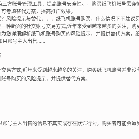
用第三方账号管理工具，提高账号安全性。，购买纸飞机账号需谨
，可考虑替代方案，提高推广效果。
买？风险提示与替代，，，纸飞机账号购买，什么情况下不建议
是一种新兴的社交账号交易方式,近年来受到越来越多的关注，购
将为您详细解析纸飞机账号购买的风险提示，并提供替代方案，
如果账号主人出售……
案
号交易方式,近年来受到越来越多的关注，购买纸飞机账号并非没
机账号购买的风险提示，并提供替代方案。
如果账号主人出售的信息不真实或存在欺诈行为，购买者可能会遭